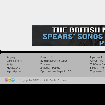
Αρχική
Κριτικές CD
Πράσινα Φεσ
Όροι χρήσης
Ενδιαφέρουσες Ιστορίες
Green Tips
Άρθρα
Συναυλίες
Taξιδέψτε &
Ημερολόγιο
Δημοφιλή Θέματα
Προσωπικά 
Αφιερώματα
Προσεχείς κυκλοφορίες CD
Συμμετοχικότ
Copyright © 2012-2014 All Rights Reserved