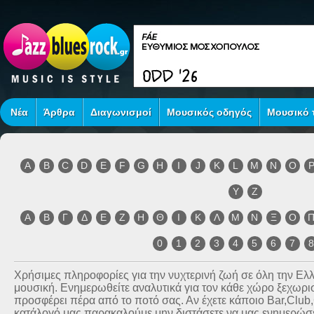
Νέα
Άρθρα
Διαγωνισμοί
Μουσικός οδηγός
Μουσικό τ
A
B
C
D
E
F
G
H
I
J
K
L
M
N
O
Y
Z
Α
Β
Γ
Δ
Ε
Ζ
Η
Θ
Ι
Κ
Λ
Μ
Ν
Ξ
Ο
0
1
2
3
4
5
6
7
Χρήσιμες πληροφορίες για την νυχτερινή ζωή σε όλη την Ε
μουσική. Ενημερωθείτε αναλυτικά για τον κάθε χώρο ξεχωριστ
προσφέρει πέρα από το ποτό σας. Αν έχετε κάποιο Bar,Club
κατάλογό μας παρακαλούμε μην διστάσετε να μας ενημερώσετ