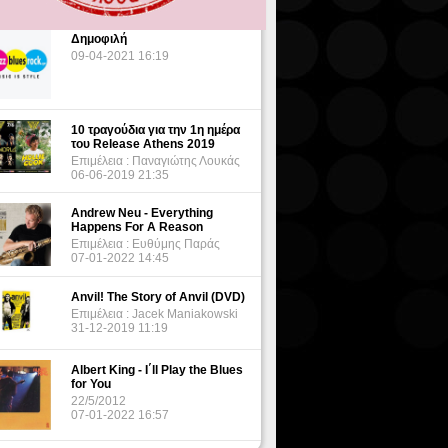
Δημοφιλή
09-04-2021 16:19
10 τραγούδια για την 1η ημέρα
του Release Athens 2019
Επιμέλεια : Παναγιώτης Λουκάς
06-06-2019 21:35
Andrew Neu - Everything
Happens For A Reason
Επιμέλεια : Ευθύμης Παράς
07-01-2022 14:45
Anvil! The Story of Anvil (DVD)
Επιμέλεια : Jacek Maniakowski
31-12-2019 11:19
Albert King - I΄ll Play the Blues
for You
22/5/2012
07-01-2022 16:57