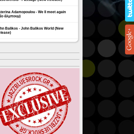
terina Adamopoulou - We ll meet again
έο άλμπουμ)
hn Balikos - John Balikos World (New
lease)
ΗΜΟΦΙΛΗ ΘΕΜΑΤΑ