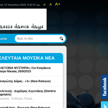
A+
A
A-
υή, 07 Αυγούστου 2026, 8:42:57 μμ
ωνία
ΕΛΕΥΤΑΙΑ ΜΟΥΣΙΚΑ ΝΕΑ
ΛΕΥΣΙΝΙΑ ΜΥΣΤΗΡΙΑ» Στο Κατράκειο
ατρο Νίκαιας 26/9/2025
ναγιώτης Δάρας - «3» (New Release)
νέντευξη - Δημήτρης Αγγελάκης (Dimitris
gelakis)
ιμέλεια : Ευθύμης Παράς
stroKristo - Passage (New Release)