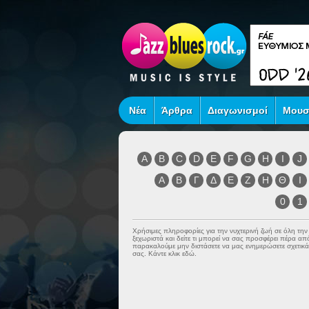
Νέα
Άρθρα
Διαγωνισμοί
Μουσ
A
B
C
D
E
F
G
H
I
J
Α
Β
Γ
Δ
Ε
Ζ
Η
Θ
Ι
0
1
Χρήσιμες πληροφορίες για την νυχτερινή ζωή σε όλη τη
ξεχωριστά και δείτε τι μπορεί να σας προσφέρει πέρα α
παρακαλούμε μην διστάσετε να μας ενημερώσετε σχετικά 
σας. Κάντε κλικ εδώ.