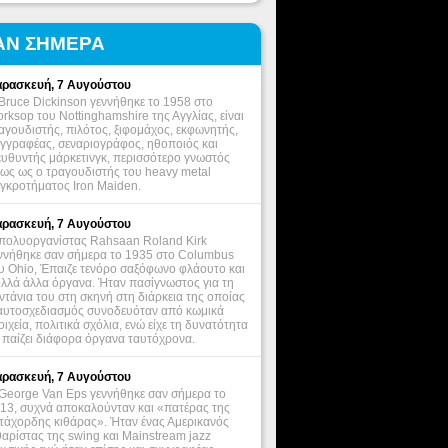
ΑΝ ΣΗΜΕΡΑ
ρασκευή, 7 Αυγούστου
Bruce Dickinson γεννήθηκε το 1958 στο
rksop του Nottinghamshire της Αγγλίας, είναι
αγουδιστής, πιλότος, ξιφομάχος, εκφωνητής,
γγραφέας, σεναριογράφος, ηθοποιός και
ευθυντής μάρκετινγκ, περισσότερο γνωστός
ως ως ο τραγουδιστής του heavy metal
γκροτήματος Iron Maiden.
ρασκευή, 7 Αυγούστου
πολυοργανίστας Rahsaan Roland Kirk
ννήθηκε σαν σήμερα το 1935 στο Columbus
υ Ohio, Έπαιζε τενόρο σαξόφωνο φλάουτο και
λλά άλλα όργανα. Ήταν πασίγνωστος για τη
ντάνια του στη σκηνή στη διάρκεια της οποίας
αυτοσχεδιασμός συνοδευόταν από κωμικά
οιχεία, πολιτικά σχόλια, ενώ είχε τη δυνατότητα
 παίζει διάφορα όργανα ταυτόχρονα.
ρασκευή, 7 Αυγούστου
George Van Eps γεννήθηκε σαν σήμερα το
13, συχνά αποκαλούνταν και «πατέρας της
τάχορδης κιθάρας». Ήταν ένας Αμερικανός
θαρίστας της swing και Mainstream jazz