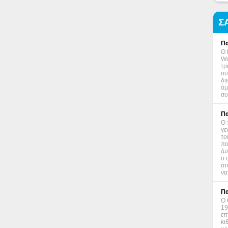
Σ
Πα
Ο 
Wo
τρ
συ
δι
όμ
συ
Πα
Ο 
γε
το
πο
ζω
ο 
στ
να
Πα
Ο 
19
επ
κι