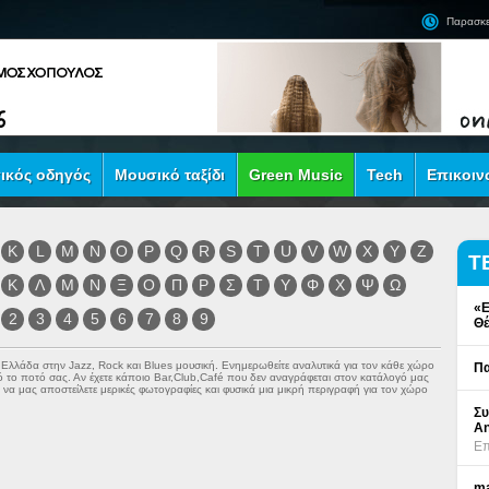
Παρασκε
ικός οδηγός
Μουσικό ταξίδι
Green Music
Tech
Επικοιν
K
L
M
N
O
P
Q
R
S
T
U
V
W
X
Y
Z
Τ
Κ
Λ
Μ
Ν
Ξ
Ο
Π
Ρ
Σ
Τ
Υ
Φ
Χ
Ψ
Ω
«Ε
2
3
4
5
6
7
8
9
Θέ
ν Ελλάδα στην
Jazz
,
Rock
και
Blues
μουσική. Ενημερωθείτε αναλυτικά για τον κάθε χώρο
Πα
πό το ποτό σας. Αν έχετε κάποιο Bar,Club,Café που δεν αναγράφεται στον κατάλογό μας
να μας αποστείλετε μερικές φωτογραφίες και φυσικά μια μικρή περιγραφή για τον χώρο
Συ
An
Επ
ma