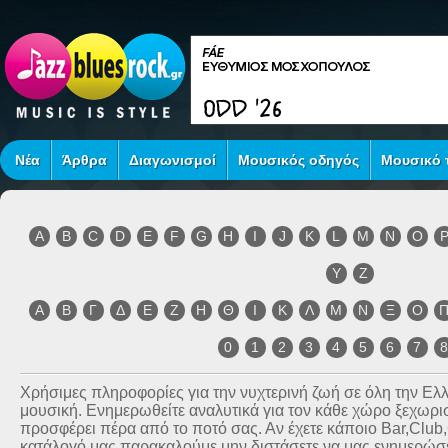
Νέα
Άρθρα
Διαγωνισμοί
Μουσικός οδηγός
Μουσικό τ
A
B
C
D
E
F
G
H
I
J
K
L
M
N
O
Y
Z
Α
Β
Γ
Δ
Ε
Ζ
Η
Θ
Ι
Κ
Λ
Μ
Ν
Ξ
Ο
0
1
2
3
4
5
6
7
Χρήσιμες πληροφορίες για την νυχτερινή ζωή σε όλη την Ε
μουσική. Ενημερωθείτε αναλυτικά για τον κάθε χώρο ξεχωριστ
προσφέρει πέρα από το ποτό σας. Αν έχετε κάποιο Bar,Club
κατάλογό μας παρακαλούμε μην διστάσετε να μας ενημερώσετ