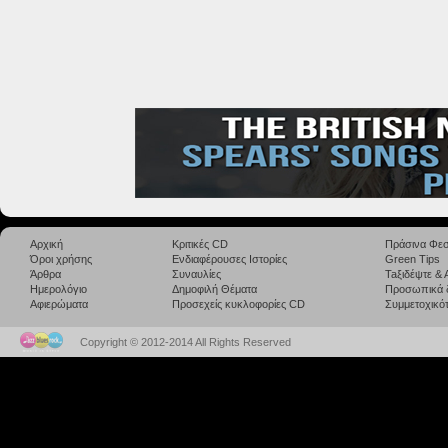
Αρχική
Κριτικές CD
Πράσινα Φεσ
Όροι χρήσης
Ενδιαφέρουσες Ιστορίες
Green Tips
Άρθρα
Συναυλίες
Taξιδέψτε &
Ημερολόγιο
Δημοφιλή Θέματα
Προσωπικά 
Αφιερώματα
Προσεχείς κυκλοφορίες CD
Συμμετοχικότ
Copyright © 2012-2014 All Rights Reserved