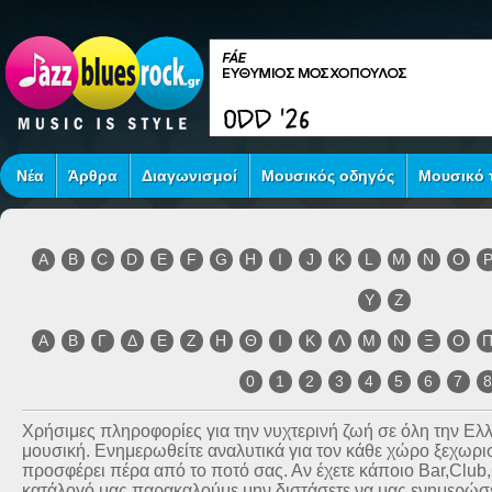
Νέα
Άρθρα
Διαγωνισμοί
Μουσικός οδηγός
Μουσικό τ
A
B
C
D
E
F
G
H
I
J
K
L
M
N
O
Y
Z
Α
Β
Γ
Δ
Ε
Ζ
Η
Θ
Ι
Κ
Λ
Μ
Ν
Ξ
Ο
0
1
2
3
4
5
6
7
Χρήσιμες πληροφορίες για την νυχτερινή ζωή σε όλη την Ε
μουσική. Ενημερωθείτε αναλυτικά για τον κάθε χώρο ξεχωριστ
προσφέρει πέρα από το ποτό σας. Αν έχετε κάποιο Bar,Club
κατάλογό μας παρακαλούμε μην διστάσετε να μας ενημερώσετ