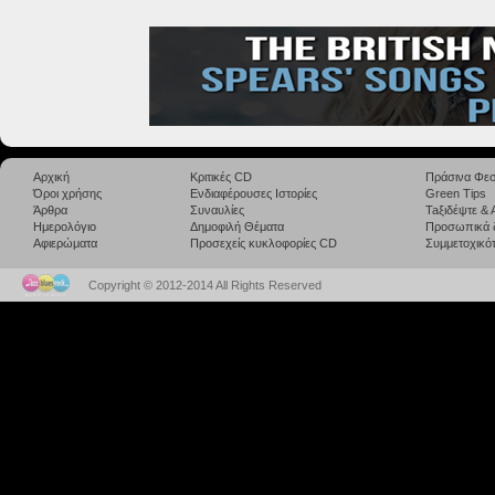
Αρχική
Κριτικές CD
Πράσινα Φεσ
Όροι χρήσης
Ενδιαφέρουσες Ιστορίες
Green Tips
Άρθρα
Συναυλίες
Taξιδέψτε &
Ημερολόγιο
Δημοφιλή Θέματα
Προσωπικά 
Αφιερώματα
Προσεχείς κυκλοφορίες CD
Συμμετοχικότ
Copyright © 2012-2014 All Rights Reserved