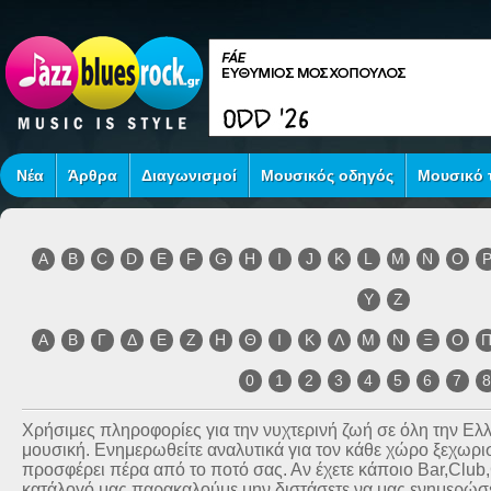
Νέα
Άρθρα
Διαγωνισμοί
Μουσικός οδηγός
Μουσικό τ
A
B
C
D
E
F
G
H
I
J
K
L
M
N
O
Y
Z
Α
Β
Γ
Δ
Ε
Ζ
Η
Θ
Ι
Κ
Λ
Μ
Ν
Ξ
Ο
0
1
2
3
4
5
6
7
Χρήσιμες πληροφορίες για την νυχτερινή ζωή σε όλη την Ε
μουσική. Ενημερωθείτε αναλυτικά για τον κάθε χώρο ξεχωριστ
προσφέρει πέρα από το ποτό σας. Αν έχετε κάποιο Bar,Club
κατάλογό μας παρακαλούμε μην διστάσετε να μας ενημερώσετ