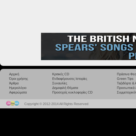
Αρχική
Κριτικές CD
Πράσινα Φεσ
Όροι χρήσης
Ενδιαφέρουσες Ιστορίες
Green Tips
Άρθρα
Συναυλίες
Taξιδέψτε &
Ημερολόγιο
Δημοφιλή Θέματα
Προσωπικά 
Αφιερώματα
Προσεχείς κυκλοφορίες CD
Συμμετοχικότ
Copyright © 2012-2014 All Rights Reserved