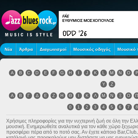
Νέα
Άρθρα
Διαγωνισμοί
Μουσικός οδηγός
Μουσικό τ
A
B
C
D
E
F
G
H
I
J
K
L
M
N
O
Y
Z
Α
Β
Γ
Δ
Ε
Ζ
Η
Θ
Ι
Κ
Λ
Μ
Ν
Ξ
Ο
0
1
2
3
4
5
6
7
Χρήσιμες πληροφορίες για την νυχτερινή ζωή σε όλη την Ε
μουσική. Ενημερωθείτε αναλυτικά για τον κάθε χώρο ξεχωριστ
προσφέρει πέρα από το ποτό σας. Αν έχετε κάποιο Bar,Club
κατάλογό μας παρακαλούμε μην διστάσετε να μας ενημερώσετ