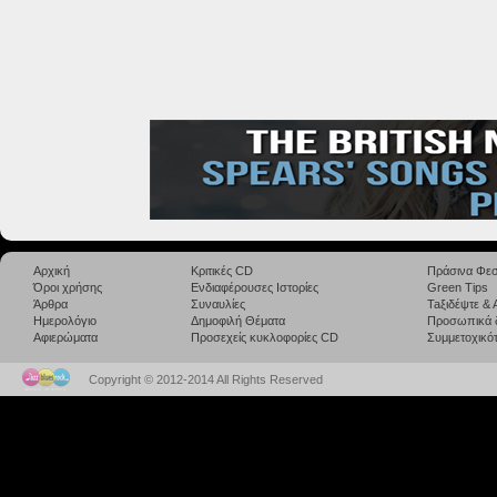
Αρχική
Κριτικές CD
Πράσινα Φεσ
Όροι χρήσης
Ενδιαφέρουσες Ιστορίες
Green Tips
Άρθρα
Συναυλίες
Taξιδέψτε &
Ημερολόγιο
Δημοφιλή Θέματα
Προσωπικά 
Αφιερώματα
Προσεχείς κυκλοφορίες CD
Συμμετοχικότ
Copyright © 2012-2014 All Rights Reserved