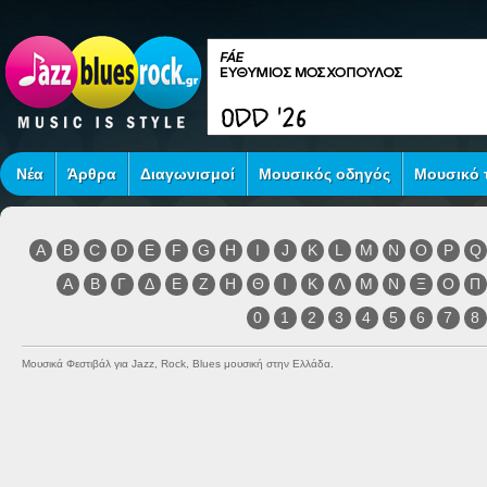
Νέα
Άρθρα
Διαγωνισμοί
Μουσικός οδηγός
Μουσικό τ
A
B
C
D
E
F
G
H
I
J
K
L
M
N
O
P
Q
Α
Β
Γ
Δ
Ε
Ζ
Η
Θ
Ι
Κ
Λ
Μ
Ν
Ξ
Ο
Π
0
1
2
3
4
5
6
7
8
Μουσικά Φεστιβάλ για Jazz, Rock, Blues μουσική στην Ελλάδα.