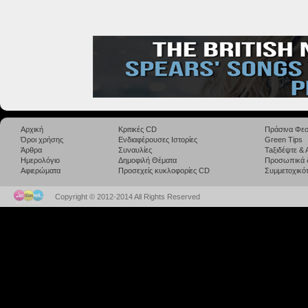
Αρχική
Κριτικές CD
Πράσινα Φεσ
Όροι χρήσης
Ενδιαφέρουσες Ιστορίες
Green Tips
Άρθρα
Συναυλίες
Taξιδέψτε &
Ημερολόγιο
Δημοφιλή Θέματα
Προσωπικά 
Αφιερώματα
Προσεχείς κυκλοφορίες CD
Συμμετοχικότ
Copyright © 2012-2014 All Rights Reserved