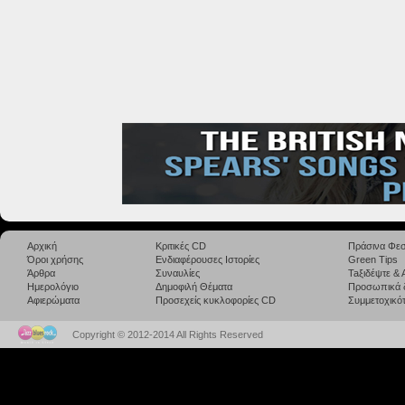
Αρχική
Κριτικές CD
Πράσινα Φεσ
Όροι χρήσης
Ενδιαφέρουσες Ιστορίες
Green Tips
Άρθρα
Συναυλίες
Taξιδέψτε &
Ημερολόγιο
Δημοφιλή Θέματα
Προσωπικά 
Αφιερώματα
Προσεχείς κυκλοφορίες CD
Συμμετοχικότ
Copyright © 2012-2014 All Rights Reserved