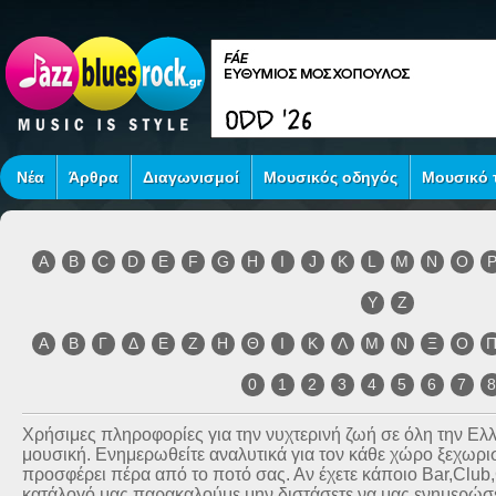
Νέα
Άρθρα
Διαγωνισμοί
Μουσικός οδηγός
Μουσικό τ
A
B
C
D
E
F
G
H
I
J
K
L
M
N
O
Y
Z
Α
Β
Γ
Δ
Ε
Ζ
Η
Θ
Ι
Κ
Λ
Μ
Ν
Ξ
Ο
0
1
2
3
4
5
6
7
Χρήσιμες πληροφορίες για την νυχτερινή ζωή σε όλη την Ε
μουσική. Ενημερωθείτε αναλυτικά για τον κάθε χώρο ξεχωριστ
προσφέρει πέρα από το ποτό σας. Αν έχετε κάποιο Bar,Club
κατάλογό μας παρακαλούμε μην διστάσετε να μας ενημερώσετ