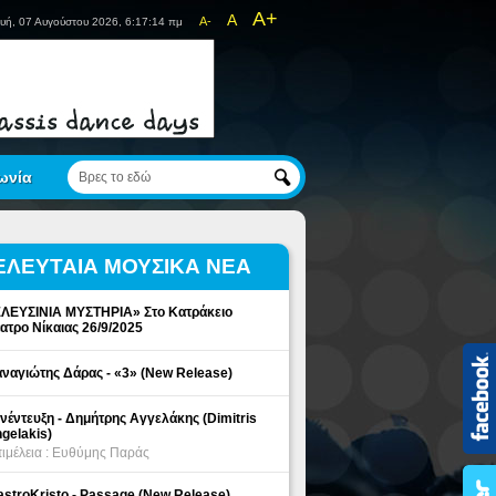
A+
A
A-
υή, 07 Αυγούστου 2026, 6:17:14 πμ
ωνία
ΕΛΕΥΤΑΙΑ ΜΟΥΣΙΚΑ ΝΕΑ
ΛΕΥΣΙΝΙΑ ΜΥΣΤΗΡΙΑ» Στο Κατράκειο
ατρο Νίκαιας 26/9/2025
ναγιώτης Δάρας - «3» (New Release)
νέντευξη - Δημήτρης Αγγελάκης (Dimitris
gelakis)
ιμέλεια : Ευθύμης Παράς
stroKristo - Passage (New Release)