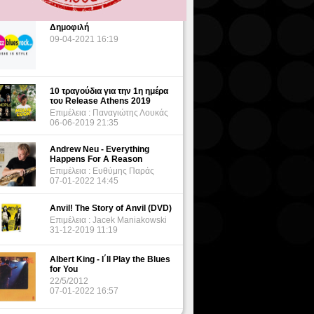
Δημοφιλή
09-04-2021 16:19
10 τραγούδια για την 1η ημέρα
του Release Athens 2019
Επιμέλεια : Παναγιώτης Λουκάς
06-06-2019 21:35
Andrew Neu - Everything
Happens For A Reason
Επιμέλεια : Ευθύμης Παράς
07-01-2022 14:45
Anvil! The Story of Anvil (DVD)
Επιμέλεια : Jacek Maniakowski
31-12-2019 11:19
Albert King - I΄ll Play the Blues
for You
22/5/2012
07-01-2022 16:57