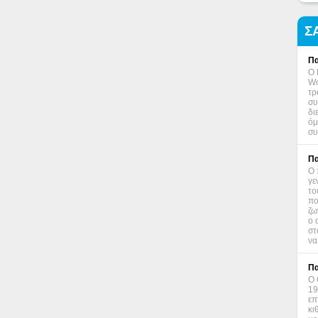
Σ
Πα
Ο 
Wo
τρ
συ
δι
όμ
συ
Πα
Ο 
γε
το
πο
ζω
ο 
στ
να
Πα
Ο 
19
επ
κι