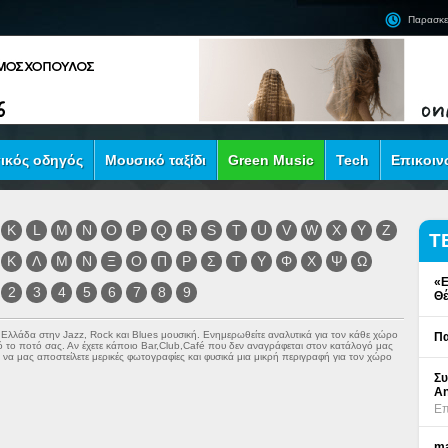
Παρασκε
ικός οδηγός
Μουσικό ταξίδι
Green Music
Tech
Επικοιν
K
L
M
N
O
P
Q
R
S
T
U
V
W
X
Y
Z
Τ
Κ
Λ
Μ
Ν
Ξ
Ο
Π
Ρ
Σ
Τ
Υ
Φ
Χ
Ψ
Ω
«Ε
2
3
4
5
6
7
8
9
Θέ
ν Ελλάδα στην
Jazz
,
Rock
και
Blues
μουσική. Ενημερωθείτε αναλυτικά για τον κάθε χώρο
Πα
πό το ποτό σας. Αν έχετε κάποιο Bar,Club,Café που δεν αναγράφεται στον κατάλογό μας
να μας αποστείλετε μερικές φωτογραφίες και φυσικά μια μικρή περιγραφή για τον χώρο
Συ
An
Επ
ma