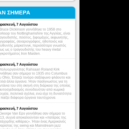
ΑΝ ΣΗΜΕΡΑ
ρασκευή, 7 Αυγούστου
Bruce Dickinson γεννήθηκε το 1958 στο
rksop του Nottinghamshire της Αγγλίας, είναι
αγουδιστής, πιλότος, ξιφομάχος, εκφωνητής,
γγραφέας, σεναριογράφος, ηθοποιός και
ευθυντής μάρκετινγκ, περισσότερο γνωστός
ως ως ο τραγουδιστής του heavy metal
γκροτήματος Iron Maiden.
ρασκευή, 7 Αυγούστου
πολυοργανίστας Rahsaan Roland Kirk
ννήθηκε σαν σήμερα το 1935 στο Columbus
υ Ohio, Έπαιζε τενόρο σαξόφωνο φλάουτο και
λλά άλλα όργανα. Ήταν πασίγνωστος για τη
ντάνια του στη σκηνή στη διάρκεια της οποίας
αυτοσχεδιασμός συνοδευόταν από κωμικά
οιχεία, πολιτικά σχόλια, ενώ είχε τη δυνατότητα
 παίζει διάφορα όργανα ταυτόχρονα.
ρασκευή, 7 Αυγούστου
George Van Eps γεννήθηκε σαν σήμερα το
13, συχνά αποκαλούνταν και «πατέρας της
τάχορδης κιθάρας». Ήταν ένας Αμερικανός
θαρίστας της swing και Mainstream jazz