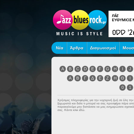
Νέα
Άρθρα
Διαγωνισμοί
Μουσ
A
B
C
D
E
F
G
H
I
J
Α
Β
Γ
Δ
Ε
Ζ
Η
Θ
Ι
0
1
Χρήσιμες πληροφορίες για την νυχτερινή ζωή σε όλη τη
ξεχωριστά και δείτε τι μπορεί να σας προσφέρει πέρα α
παρακαλούμε μην διστάσετε να μας ενημερώσετε σχετικά 
σας. Κάντε κλικ εδώ.