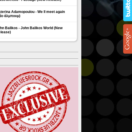
terina Adamopoulou - We ll meet again
έο άλμπουμ)
hn Balikos - John Balikos World (New
lease)
ΗΜΟΦΙΛΗ ΘΕΜΑΤΑ