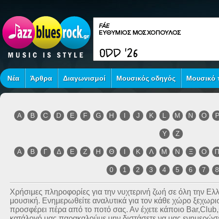
Νέα
Άρθρα
Διαγωνισμοί
Μουσικός οδηγός
Μουσικό τ
A
B
C
D
E
F
G
H
I
J
K
L
M
N
O
Y
Z
Α
Β
Γ
Δ
Ε
Ζ
Η
Θ
Ι
Κ
Λ
Μ
Ν
Ξ
Ο
0
1
2
3
4
5
6
7
Χρήσιμες πληροφορίες για την νυχτερινή ζωή σε όλη την Ε
μουσική. Ενημερωθείτε αναλυτικά για τον κάθε χώρο ξεχωριστ
προσφέρει πέρα από το ποτό σας. Αν έχετε κάποιο Bar,Club
κατάλογό μας παρακαλούμε μην διστάσετε να μας ενημερώσετ