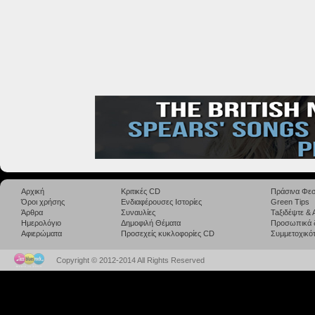
Αρχική
Κριτικές CD
Πράσινα Φεσ
Όροι χρήσης
Ενδιαφέρουσες Ιστορίες
Green Tips
Άρθρα
Συναυλίες
Taξιδέψτε &
Ημερολόγιο
Δημοφιλή Θέματα
Προσωπικά 
Αφιερώματα
Προσεχείς κυκλοφορίες CD
Συμμετοχικότ
Copyright © 2012-2014 All Rights Reserved