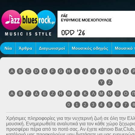
Νέα
Άρθρα
Διαγωνισμοί
Μουσικός οδηγός
Μουσικό τ
A
B
C
D
E
F
G
H
I
J
K
L
M
N
O
Y
Z
Α
Β
Γ
Δ
Ε
Ζ
Η
Θ
Ι
Κ
Λ
Μ
Ν
Ξ
Ο
0
1
2
3
4
5
6
7
Χρήσιμες πληροφορίες για την νυχτερινή ζωή σε όλη την Ε
μουσική. Ενημερωθείτε αναλυτικά για τον κάθε χώρο ξεχωριστ
προσφέρει πέρα από το ποτό σας. Αν έχετε κάποιο Bar,Club
κατάλογό μας παρακαλούμε μην διστάσετε να μας ενημερώσετ