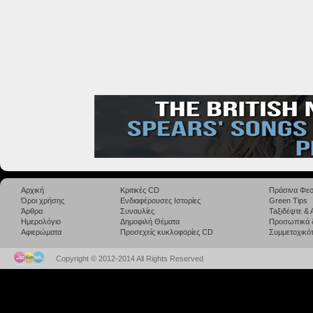
Αρχική
Κριτικές CD
Πράσινα Φεσ
Όροι χρήσης
Ενδιαφέρουσες Ιστορίες
Green Tips
Άρθρα
Συναυλίες
Taξιδέψτε &
Ημερολόγιο
Δημοφιλή Θέματα
Προσωπικά 
Αφιερώματα
Προσεχείς κυκλοφορίες CD
Συμμετοχικότ
Copyright © 2012-2014 All Rights Reserved