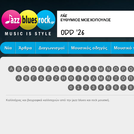
Νέα
Άρθρα
Διαγωνισμοί
Μουσικός οδηγός
Μουσικό τ
A
B
C
D
E
F
G
H
I
J
K
L
M
N
O
P
Q
Α
Β
Γ
Δ
Ε
Ζ
Η
Θ
Ι
Κ
Λ
Μ
Ν
Ξ
Ο
Π
0
1
2
3
4
5
6
7
8
Καλλιτέχνες και βιογραφικά καλλιτεχνών από την jazz blues και rock μουσική.