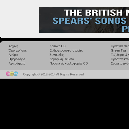
Αρχική
Κριτικές CD
Πράσινα Φεσ
Όροι χρήσης
Ενδιαφέρουσες Ιστορίες
Green Tips
Άρθρα
Συναυλίες
Taξιδέψτε &
Ημερολόγιο
Δημοφιλή Θέματα
Προσωπικά 
Αφιερώματα
Προσεχείς κυκλοφορίες CD
Συμμετοχικότ
Copyright © 2012-2014 All Rights Reserved