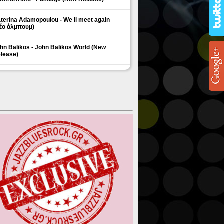
terina Adamopoulou - We ll meet again
έο άλμπουμ)
hn Balikos - John Balikos World (New
lease)
ΗΜΟΦΙΛΗ ΘΕΜΑΤΑ