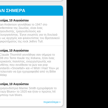
ΑΝ ΣΗΜΕΡΑ
υτέρα, 10 Αυγούστου
Ian Anderson γεννήθηκε το 1947 στο
nfermline της Σκωτίας, είναι ένας
αγουδιστής, τραγουδοποιός και
λυοργανίστας. Έγινε γνωστός για τη δουλειά
υ ως αρχηγός και φλαουτίστας του Βρετανικού
γκροτήματος της rock Jethro Tull.
υτέρα, 10 Αυγούστου
Claude Thornhill γεννήθηκε σαν σήμερα το
08 στο Terre Haute της Indiana, ήταν ένας
ερικανός πιανίστας, ενορχηστρωτής και
νθέτης που συνέθεσα τα jazz και pop
andards «Snowfall» και «I Wish I Had You» με
 τελευταίο να έχει ηχογραφηθεί από τη Billie
liday.
υτέρα, 10 Αυγούστου
τραγουδίστρια Mamie Smith ηχογράφησε το
razy Blues» το 1920 και ήταν ο πρώτος hit
μπουμ των blues.
περισσότερα >