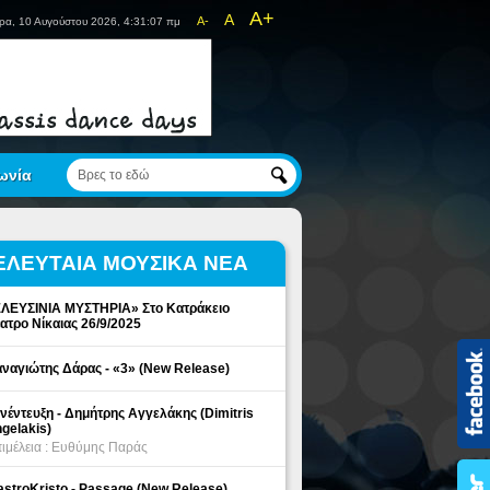
A+
A
A-
ρα, 10 Αυγούστου 2026, 4:31:07 πμ
ωνία
ΕΛΕΥΤΑΙΑ ΜΟΥΣΙΚΑ ΝΕΑ
ΛΕΥΣΙΝΙΑ ΜΥΣΤΗΡΙΑ» Στο Κατράκειο
ατρο Νίκαιας 26/9/2025
ναγιώτης Δάρας - «3» (New Release)
νέντευξη - Δημήτρης Αγγελάκης (Dimitris
gelakis)
ιμέλεια : Ευθύμης Παράς
stroKristo - Passage (New Release)