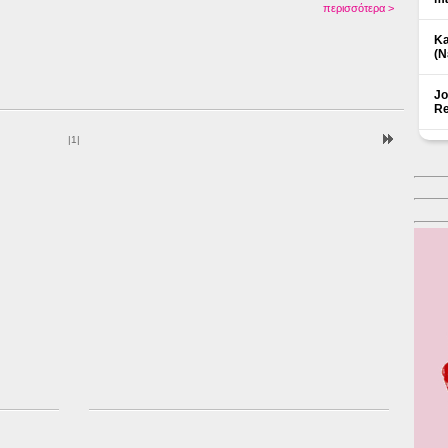
περισσότερα >
Ka
(Ν
Jo
Re
|
1
|
Δ