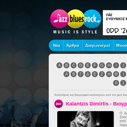
Νέα
Άρθρα
Διαγωνισμοί
Μουσ
A
B
C
D
E
F
G
H
I
J
Α
Β
Γ
Δ
Ε
Ζ
Η
Θ
Ι
0
1
Καλλιτέχνες και βιογραφικά καλλιτεχνών από την jazz blu
Kalantzis Dimirtis - Βιογ
Ο Δ
Σπού
από
παμψ