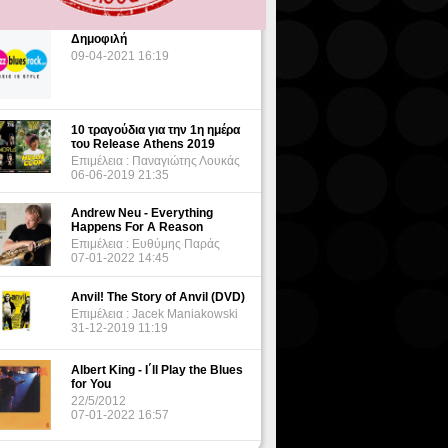
Δημοφιλή
09-04-2021 16:19
10 τραγούδια για την 1η ημέρα
του Release Athens 2019
Επιμέλεια : Παναγιώτης Λουκάς
06-06-2019 21:35
Andrew Neu - Everything
Happens For A Reason
Επιμέλεια : Ευθύμης Παράς
07-01-2022 14:45
Anvil! The Story of Anvil (DVD)
Επιμέλεια : Jacek Maniakowski
31-12-2019 11:19
Albert King - I΄ll Play the Blues
for You
22/5/2012
07-01-2022 16:57