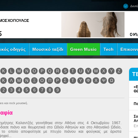
Δευτέ
ικός οδηγός
Μουσικό ταξίδι
Green Music
Tech
Επικοιν
K
L
M
N
O
P
Q
R
S
T
U
V
W
X
Y
Z
Τ
Κ
Λ
Μ
Ν
Ξ
Ο
Π
Ρ
Σ
Τ
Υ
Φ
Χ
Ψ
Ω
«Ε
2
3
4
5
6
7
8
9
Θέ
es και rock μουσική.
Πα
ραφία
Συ
An
ημήτρης Καλαντζής γεννήθηκε στην Αθήνα στις 4 Οκτωβρίου 1967.
Επ
δασε πιάνο και θεωρητικά στο Ωδείο Αθηνών και στο Αθηναϊκό Ωδείο,
 το οποίο αποφοίτησε με πτυχίο πιάνου και φούγκας με άριστα
ηφεί...
ma