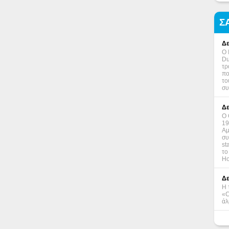
Σ
Δε
Ο 
Du
τρ
πο
το
συ
Δε
Ο 
19
Αμ
συ
st
το
Ho
Δε
Η 
«C
άλ