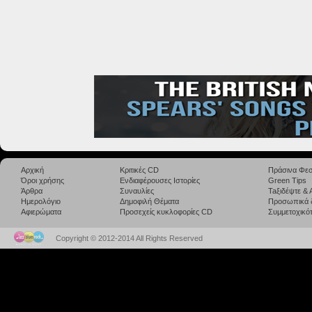
Αρχική
Κριτικές CD
Πράσινα Φεσ
Όροι χρήσης
Ενδιαφέρουσες Ιστορίες
Green Tips
Άρθρα
Συναυλίες
Taξιδέψτε &
Ημερολόγιο
Δημοφιλή Θέματα
Προσωπικά 
Αφιερώματα
Προσεχείς κυκλοφορίες CD
Συμμετοχικότ
Copyright © 2012-2014 All Rights Reserved