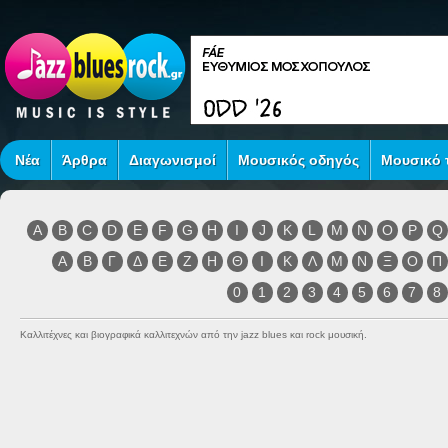
Νέα
Άρθρα
Διαγωνισμοί
Μουσικός οδηγός
Μουσικό τ
A
B
C
D
E
F
G
H
I
J
K
L
M
N
O
P
Q
Α
Β
Γ
Δ
Ε
Ζ
Η
Θ
Ι
Κ
Λ
Μ
Ν
Ξ
Ο
Π
0
1
2
3
4
5
6
7
8
Καλλιτέχνες και βιογραφικά καλλιτεχνών από την jazz blues και rock μουσική.