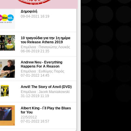
Δημοφιλή
09-04-2021 16:19
10 τραγούδια για την 1η ημέρα
του Release Athens 2019
Επιμέλεια : Παναγιώτης Λουκάς
06-06-2019 21:35
Andrew Neu - Everything
Happens For A Reason
Επιμέλεια : Ευθύμης Παράς
07-01-2022 14:45
Anvil! The Story of Anvil (DVD)
Επιμέλεια : Jacek Maniakowski
31-12-2019 11:19
Albert King - I΄ll Play the Blues
for You
22/5/2012
07-01-2022 16:57