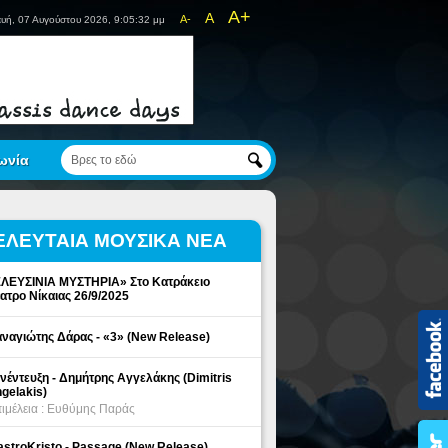
A+
A
A-
υή, 07 Αυγούστου 2026, 9:05:32 μμ
ωνία
ΕΛΕΥΤΑΙΑ ΜΟΥΣΙΚΑ ΝΕΑ
ΛΕΥΣΙΝΙΑ ΜΥΣΤΗΡΙΑ» Στο Κατράκειο
ατρο Νίκαιας 26/9/2025
ναγιώτης Δάρας - «3» (New Release)
νέντευξη - Δημήτρης Αγγελάκης (Dimitris
gelakis)
ιμέλεια : Ευθύμης Παράς
stroKristo - Passage (New Release)