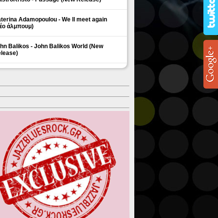
terina Adamopoulou - We ll meet again
έο άλμπουμ)
hn Balikos - John Balikos World (New
lease)
ΗΜΟΦΙΛΗ ΘΕΜΑΤΑ