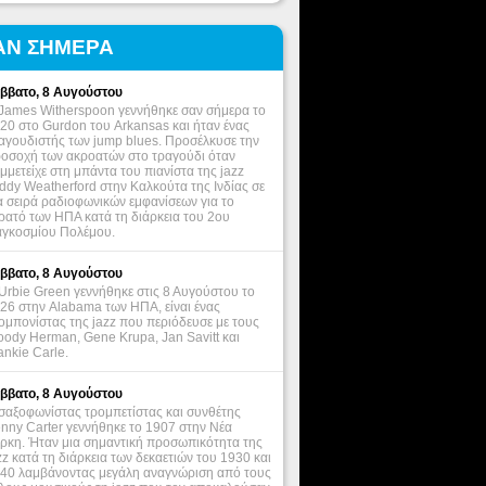
ΑΝ ΣΗΜΕΡΑ
ββατο, 8 Αυγούστου
James Witherspoon γεννήθηκε σαν σήμερα το
20 στο Gurdon του Arkansas και ήταν ένας
αγουδιστής των jump blues. Προσέλκυσε την
οσοχή των ακροατών στο τραγούδι όταν
μμετείχε στη μπάντα του πιανίστα της jazz
ddy Weatherford στην Καλκούτα της Ινδίας σε
α σειρά ραδιοφωνικών εμφανίσεων για το
ρατό των ΗΠΑ κατά τη διάρκεια του 2ου
γκοσμίου Πολέμου.
ββατο, 8 Αυγούστου
Urbie Green γεννήθηκε στις 8 Αυγούστου το
26 στην Alabama των ΗΠΑ, είναι ένας
ομπονίστας της jazz που περιόδευσε με τους
ody Herman, Gene Krupa, Jan Savitt και
ankie Carle.
ββατο, 8 Αυγούστου
σαξοφωνίστας τρομπετίστας και συνθέτης
nny Carter γεννήθηκε το 1907 στην Νέα
ρκη. Ήταν μια σημαντική προσωπικότητα της
zz κατά τη διάρκεια των δεκαετιών του 1930 και
40 λαμβάνοντας μεγάλη αναγνώριση από τους