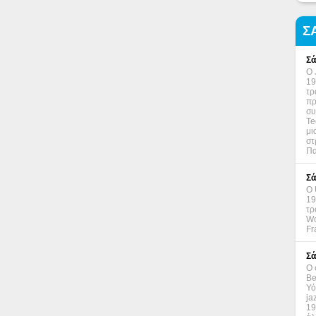
Σ
Σά
Ο 
19
τρ
πρ
συ
Te
μι
στ
Πα
Σά
Ο 
19
τρ
Wo
Fr
Σά
Ο 
Be
Υό
ja
19