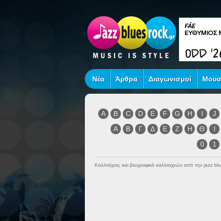
Νέα
Άρθρα
Διαγωνισμοί
Μουσ
A
B
C
D
E
F
G
H
I
J
Α
Β
Γ
Δ
Ε
Ζ
Η
Θ
Ι
0
1
Καλλιτέχνες και βιογραφικά καλλιτεχνών από την jazz blu