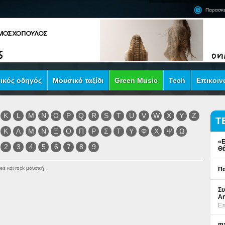
Παρασκε
ικός οδηγός
Μουσικό ταξίδι
Green Music
Tech
Επικοιν
K
L
M
N
O
P
Q
R
S
T
U
V
W
X
Y
Z
Τ
Κ
Λ
Μ
Ν
Ξ
Ο
Π
Ρ
Σ
Τ
Υ
Φ
Χ
Ψ
Ω
«Ε
2
3
4
5
6
7
8
9
Θέ
es και rock μουσική.
Πα
Συ
An
Επ
ma