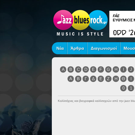
Νέα
Άρθρα
Διαγωνισμοί
Μουσ
A
B
C
D
E
F
G
H
I
J
Α
Β
Γ
Δ
Ε
Ζ
Η
Θ
Ι
0
1
Καλλιτέχνες και βιογραφικά καλλιτεχνών από την jazz blu