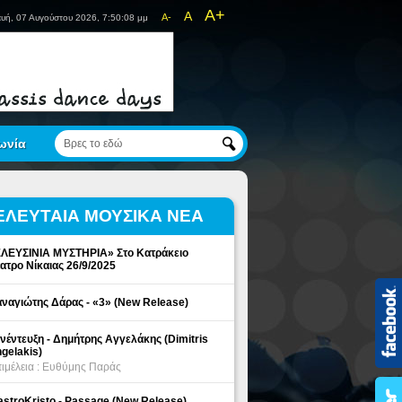
A+
A
A-
υή, 07 Αυγούστου 2026, 7:50:08 μμ
ωνία
ΕΛΕΥΤΑΙΑ ΜΟΥΣΙΚΑ ΝΕΑ
ΛΕΥΣΙΝΙΑ ΜΥΣΤΗΡΙΑ» Στο Κατράκειο
ατρο Νίκαιας 26/9/2025
ναγιώτης Δάρας - «3» (New Release)
νέντευξη - Δημήτρης Αγγελάκης (Dimitris
gelakis)
ιμέλεια : Ευθύμης Παράς
stroKristo - Passage (New Release)