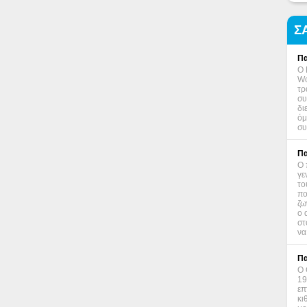
Σ
Πα
Ο 
Wo
τρ
συ
δι
όμ
συ
Πα
Ο 
γε
το
πο
ζω
ο 
στ
να
Πα
Ο 
19
επ
κι