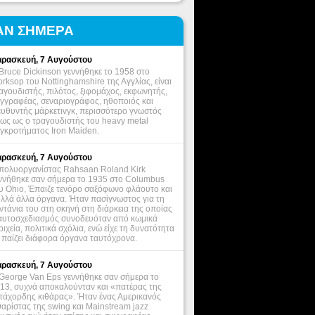
ΑΝ ΣΗΜΕΡΑ
ρασκευή, 7 Αυγούστου
Bruce Dickinson γεννήθηκε το 1958 στο
rksop του Nottinghamshire της Αγγλίας, είναι
αγουδιστής, πιλότος, ξιφομάχος, εκφωνητής,
γγραφέας, σεναριογράφος, ηθοποιός και
ευθυντής μάρκετινγκ, περισσότερο γνωστός
ως ως ο τραγουδιστής του heavy metal
γκροτήματος Iron Maiden.
ρασκευή, 7 Αυγούστου
πολυοργανίστας Rahsaan Roland Kirk
ννήθηκε σαν σήμερα το 1935 στο Columbus
υ Ohio, Έπαιζε τενόρο σαξόφωνο φλάουτο και
λλά άλλα όργανα. Ήταν πασίγνωστος για τη
ντάνια του στη σκηνή στη διάρκεια της οποίας
αυτοσχεδιασμός συνοδευόταν από κωμικά
οιχεία, πολιτικά σχόλια, ενώ είχε τη δυνατότητα
 παίζει διάφορα όργανα ταυτόχρονα.
ρασκευή, 7 Αυγούστου
George Van Eps γεννήθηκε σαν σήμερα το
13, συχνά αποκαλούνταν και «πατέρας της
τάχορδης κιθάρας». Ήταν ένας Αμερικανός
θαρίστας της swing και Mainstream jazz