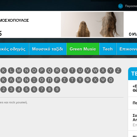
Παρασκε
ικός οδηγός
Μουσικό ταξίδι
Green Music
Tech
Επικοιν
K
L
M
N
O
P
Q
R
S
T
U
V
W
X
Y
Z
Τ
Κ
Λ
Μ
Ν
Ξ
Ο
Π
Ρ
Σ
Τ
Υ
Φ
Χ
Ψ
Ω
«Ε
2
3
4
5
6
7
8
9
Θέ
es και rock μουσική.
Πα
Συ
An
Επ
ma