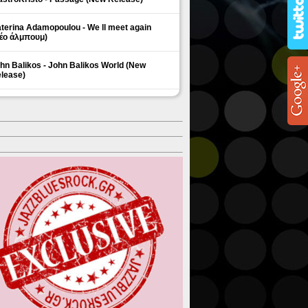
terina Adamopoulou - We ll meet again
έο άλμπουμ)
hn Balikos - John Balikos World (New
lease)
ΗΜΟΦΙΛΗ ΘΕΜΑΤΑ