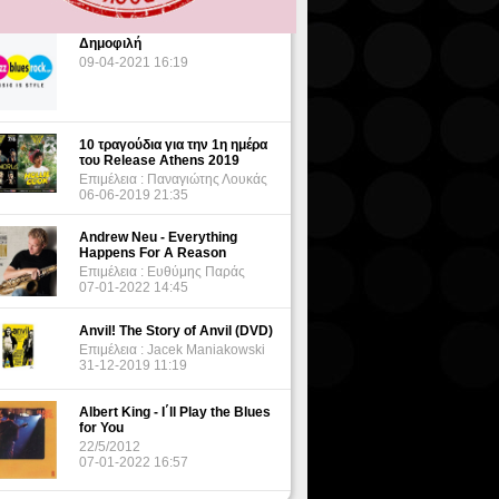
Δημοφιλή
09-04-2021 16:19
10 τραγούδια για την 1η ημέρα
του Release Athens 2019
Επιμέλεια : Παναγιώτης Λουκάς
06-06-2019 21:35
Andrew Neu - Everything
Happens For A Reason
Επιμέλεια : Ευθύμης Παράς
07-01-2022 14:45
Anvil! The Story of Anvil (DVD)
Επιμέλεια : Jacek Maniakowski
31-12-2019 11:19
Albert King - I΄ll Play the Blues
for You
22/5/2012
07-01-2022 16:57