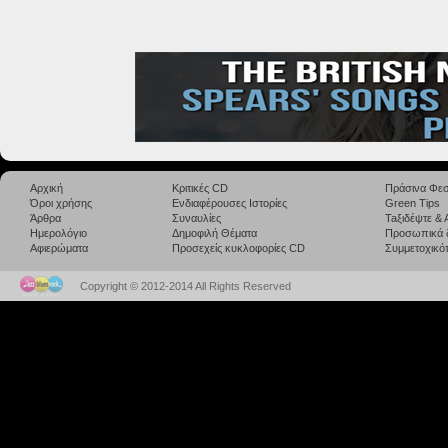
Αρχική
Κριτικές CD
Πράσινα Φεσ
Όροι χρήσης
Ενδιαφέρουσες Ιστορίες
Green Tips
Άρθρα
Συναυλίες
Taξιδέψτε &
Ημερολόγιο
Δημοφιλή Θέματα
Προσωπικά 
Αφιερώματα
Προσεχείς κυκλοφορίες CD
Συμμετοχικότ
Copyright © 2012-2014 All Rights Reserved