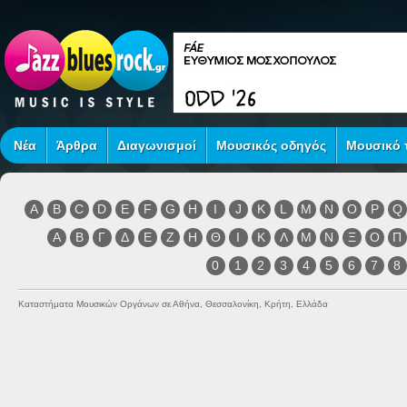
Νέα
Άρθρα
Διαγωνισμοί
Μουσικός οδηγός
Μουσικό τ
A
B
C
D
E
F
G
H
I
J
K
L
M
N
O
P
Q
Α
Β
Γ
Δ
Ε
Ζ
Η
Θ
Ι
Κ
Λ
Μ
Ν
Ξ
Ο
Π
0
1
2
3
4
5
6
7
8
Καταστήματα Μουσικών Οργάνων σε Αθήνα, Θεσσαλονίκη, Κρήτη, Ελλάδα