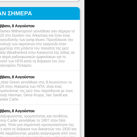
ΑΝ ΣΗΜΕΡΑ
ββατο, 8 Αυγούστου
James Witherspoon γεννήθηκε σαν σήμερα το
20 στο Gurdon του Arkansas και ήταν ένας
αγουδιστής των jump blues. Προσέλκυσε την
οσοχή των ακροατών στο τραγούδι όταν
μμετείχε στη μπάντα του πιανίστα της jazz
ddy Weatherford στην Καλκούτα της Ινδίας σε
α σειρά ραδιοφωνικών εμφανίσεων για το
ρατό των ΗΠΑ κατά τη διάρκεια του 2ου
γκοσμίου Πολέμου.
ββατο, 8 Αυγούστου
Urbie Green γεννήθηκε στις 8 Αυγούστου το
26 στην Alabama των ΗΠΑ, είναι ένας
ομπονίστας της jazz που περιόδευσε με τους
ody Herman, Gene Krupa, Jan Savitt και
ankie Carle.
ββατο, 8 Αυγούστου
σαξοφωνίστας τρομπετίστας και συνθέτης
nny Carter γεννήθηκε το 1907 στην Νέα
ρκη. Ήταν μια σημαντική προσωπικότητα της
zz κατά τη διάρκεια των δεκαετιών του 1930 και
40 λαμβάνοντας μεγάλη αναγνώριση από τους