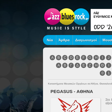
Νέα
Άρθρα
Διαγωνισμοί
Μουσ
A
B
C
D
E
F
G
H
I
J
Α
Β
Γ
Δ
Ε
Ζ
Η
Θ
Ι
0
1
Καταστήματα Μουσικών Οργάνων σε Αθήνα, Θεσσαλονί
PEGASUS - ΑΘΗΝΑ
Στο 
αξεσ