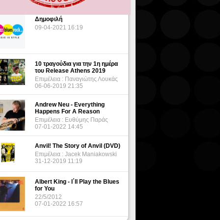
Δημοφιλή
09-04-2021 16:19
10 τραγούδια για την 1η ημέρα
του Release Athens 2019
Επιμέλεια : Παναγιώτης Λουκάς
06-06-2019 21:35
Andrew Neu - Everything
Happens For A Reason
Επιμέλεια : Ευθύμης Παράς
07-01-2022 14:45
Anvil! The Story of Anvil (DVD)
Επιμέλεια : Jacek Maniakowski
31-12-2019 11:19
Albert King - I΄ll Play the Blues
for You
22/5/2012
07-01-2022 16:57