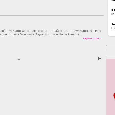
Ka
(Ν
Jo
Re
αιρία ProStage δραστηριοποιείται στο χώρο του Επαγγελματικού Ήχου
Φωτισμού, των Μουσικών Οργάνων και του Home Cinema...
περισσότερα >
|
1
|
Δ