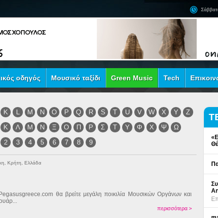
Σάββατ
ικός οδηγός
Μουσικό ταξίδι
Green Music
Tech
Επικοιν
K
L
M
N
O
P
Q
R
S
T
U
V
W
X
Y
Z
Τ
Κ
Λ
Μ
Ν
Ξ
Ο
Π
Ρ
Σ
Τ
Υ
Φ
Χ
Ψ
Ω
«Ε
2
3
4
5
6
7
8
9
Θέ
κη, Κρήτη, Ελλάδα
Πα
Συ
An
Pegasusgreece.com θα βρείτε μεγάλη ποικιλία Μουσικών Οργάνων και
Επ
ουάρ...
περισσότερα >
ma