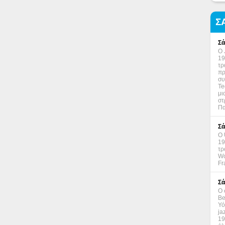
Σ
Σά
Ο 
19
τρ
πρ
συ
Te
μι
στ
Πα
Σά
Ο 
19
τρ
Wo
Fr
Σά
Ο 
Be
Υό
ja
19