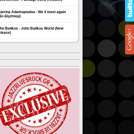
terina Adamopoulou - We ll meet again
έο άλμπουμ)
hn Balikos - John Balikos World (New
lease)
ΗΜΟΦΙΛΗ ΘΕΜΑΤΑ