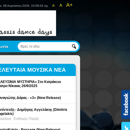
A+
A
A-
ο, 08 Αυγούστου 2026, 10:09:03 πμ
ωνία
ΕΛΕΥΤΑΙΑ ΜΟΥΣΙΚΑ ΝΕΑ
ΛΕΥΣΙΝΙΑ ΜΥΣΤΗΡΙΑ» Στο Κατράκειο
ατρο Νίκαιας 26/9/2025
ναγιώτης Δάρας - «3» (New Release)
νέντευξη - Δημήτρης Αγγελάκης (Dimitris
gelakis)
ιμέλεια : Ευθύμης Παράς
stroKristo - Passage (New Release)