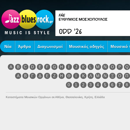
Νέα
Άρθρα
Διαγωνισμοί
Μουσικός οδηγός
Μουσικό τ
A
B
C
D
E
F
G
H
I
J
K
L
M
N
O
P
Q
Α
Β
Γ
Δ
Ε
Ζ
Η
Θ
Ι
Κ
Λ
Μ
Ν
Ξ
Ο
Π
0
1
2
3
4
5
6
7
8
Καταστήματα Μουσικών Οργάνων σε Αθήνα, Θεσσαλονίκη, Κρήτη, Ελλάδα