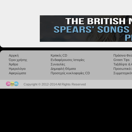
Αρχική
Κριτικές CD
Πράσινα Φεσ
Όροι χρήσης
Ενδιαφέρουσες Ιστορίες
Green Tips
Άρθρα
Συναυλίες
Taξιδέψτε &
Ημερολόγιο
Δημοφιλή Θέματα
Προσωπικά 
Αφιερώματα
Προσεχείς κυκλοφορίες CD
Συμμετοχικότ
Copyright © 2012-2014 All Rights Reserved