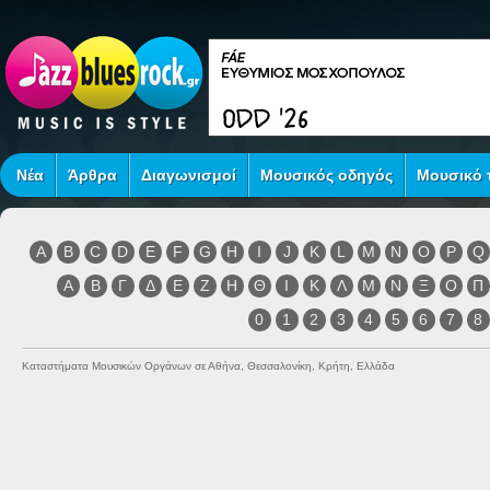
Νέα
Άρθρα
Διαγωνισμοί
Μουσικός οδηγός
Μουσικό τ
A
B
C
D
E
F
G
H
I
J
K
L
M
N
O
P
Q
Α
Β
Γ
Δ
Ε
Ζ
Η
Θ
Ι
Κ
Λ
Μ
Ν
Ξ
Ο
Π
0
1
2
3
4
5
6
7
8
Καταστήματα Μουσικών Οργάνων σε Αθήνα, Θεσσαλονίκη, Κρήτη, Ελλάδα