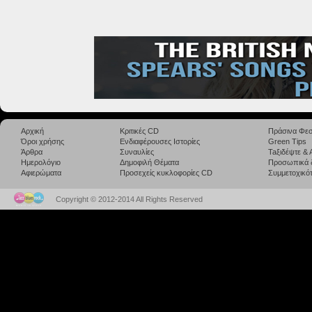
Αρχική
Κριτικές CD
Πράσινα Φεσ
Όροι χρήσης
Ενδιαφέρουσες Ιστορίες
Green Tips
Άρθρα
Συναυλίες
Taξιδέψτε &
Ημερολόγιο
Δημοφιλή Θέματα
Προσωπικά 
Αφιερώματα
Προσεχείς κυκλοφορίες CD
Συμμετοχικότ
Copyright © 2012-2014 All Rights Reserved