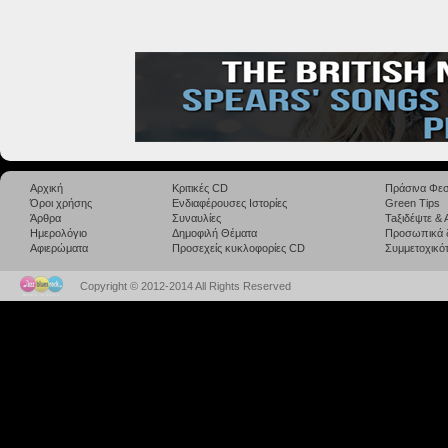
Αρχική
Κριτικές CD
Πράσινα Φεσ
Όροι χρήσης
Ενδιαφέρουσες Ιστορίες
Green Tips
Άρθρα
Συναυλίες
Taξιδέψτε &
Ημερολόγιο
Δημοφιλή Θέματα
Προσωπικά 
Αφιερώματα
Προσεχείς κυκλοφορίες CD
Συμμετοχικότ
Copyright © 2012-2014 All Rights Reserved