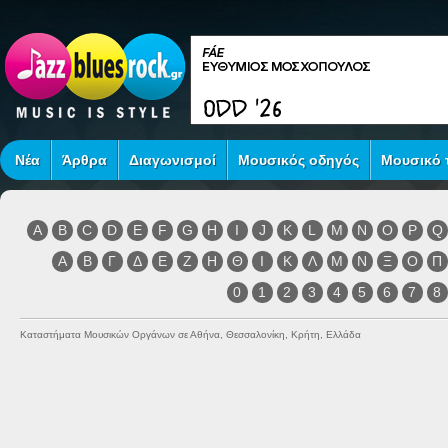
Νέα
Άρθρα
Διαγωνισμοί
Μουσικός οδηγός
Μουσικό τ
A
B
C
D
E
F
G
H
I
J
K
L
M
N
O
P
Q
Α
Β
Γ
Δ
Ε
Ζ
Η
Θ
Ι
Κ
Λ
Μ
Ν
Ξ
Ο
Π
0
1
2
3
4
5
6
7
8
Καταστήματα Μουσικών Οργάνων σε Αθήνα, Θεσσαλονίκη, Κρήτη, Ελλάδα