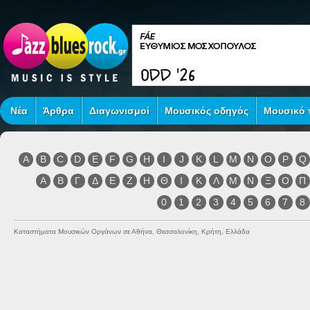
Νέα
Άρθρα
Διαγωνισμοί
Μουσικός οδηγός
Μουσικό τ
A
B
C
D
E
F
G
H
I
J
K
L
M
N
O
P
Q
Α
Β
Γ
Δ
Ε
Ζ
Η
Θ
Ι
Κ
Λ
Μ
Ν
Ξ
Ο
Π
0
1
2
3
4
5
6
7
8
Καταστήματα Μουσικών Οργάνων σε Αθήνα, Θεσσαλονίκη, Κρήτη, Ελλάδα