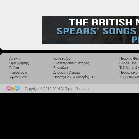
Αρχική
Κριτικές CD
Πράσινα Φεσ
Όροι χρήσης
Ενδιαφέρουσες Ιστορίες
Green Tips
Άρθρα
Συναυλίες
Taξιδέψτε &
Ημερολόγιο
Δημοφιλή Θέματα
Προσωπικά 
Αφιερώματα
Προσεχείς κυκλοφορίες CD
Συμμετοχικότ
Copyright © 2012-2014 All Rights Reserved