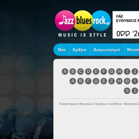
Νέα
Άρθρα
Διαγωνισμοί
Μουσ
A
B
C
D
E
F
G
H
I
J
Α
Β
Γ
Δ
Ε
Ζ
Η
Θ
Ι
0
1
Καταστήματα Μουσικών Οργάνων σε Αθήνα, Θεσσαλονί