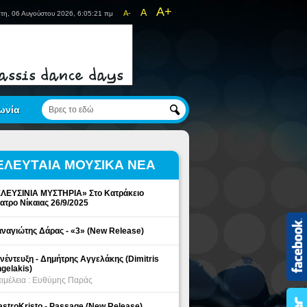
A+
A
A-
τη, 06 Αυγούστου 2026, 6:05:21 πμ
ωνία
ΕΛΕΥΤΑΙΑ ΜΟΥΣΙΚΑ ΝΕΑ
ΛΕΥΣΙΝΙΑ ΜΥΣΤΗΡΙΑ» Στο Κατράκειο
ατρο Νίκαιας 26/9/2025
ναγιώτης Δάρας - «3» (New Release)
νέντευξη - Δημήτρης Αγγελάκης (Dimitris
gelakis)
ιμέλεια : Ευθύμης Παράς
stroKristo - Passage (New Release)