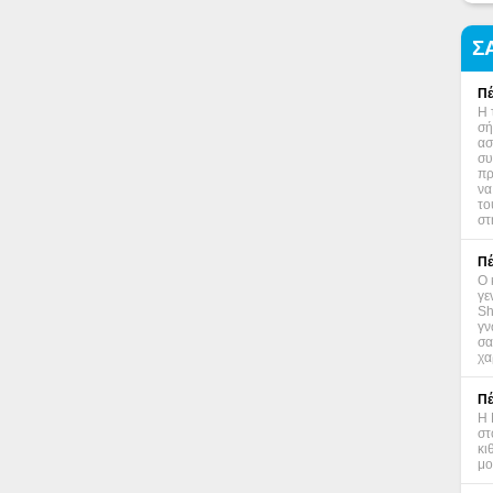
Σ
Πέ
Η 
σή
ασ
συ
πρ
να
το
στ
Πέ
Ο 
γε
Sh
γν
σα
χα
Πέ
Η 
στ
κι
μο