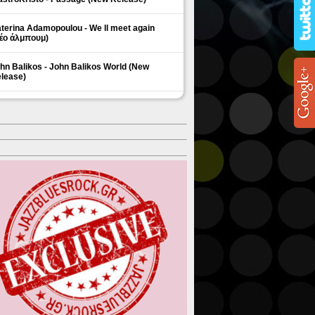
terina Adamopoulou - We ll meet again
έο άλμπουμ)
hn Balikos - John Balikos World (New
lease)
ΗΜΟΦΙΛΗ ΘΕΜΑΤΑ