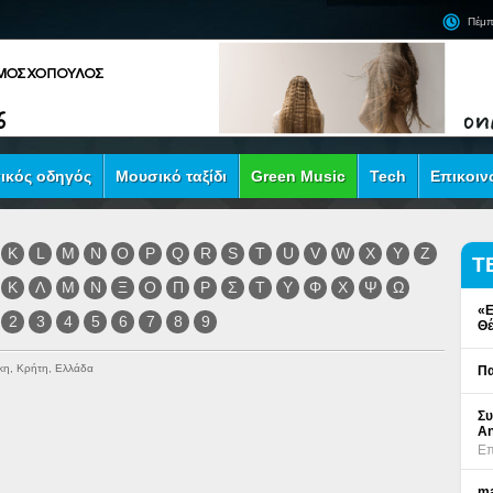
Πέμπ
ικός οδηγός
Μουσικό ταξίδι
Green Music
Tech
Επικοιν
K
L
M
N
O
P
Q
R
S
T
U
V
W
X
Y
Z
Τ
Κ
Λ
Μ
Ν
Ξ
Ο
Π
Ρ
Σ
Τ
Υ
Φ
Χ
Ψ
Ω
«Ε
2
3
4
5
6
7
8
9
Θέ
κη, Κρήτη, Ελλάδα
Πα
Συ
An
Επ
ma