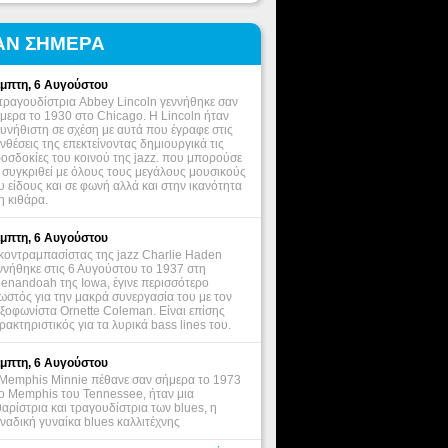
ΑΝ ΣΗΜΕΡΑ
μπτη, 6 Αυγούστου
τραγουδίστρια Abbey Lincoln γεννήθηκε σαν
μερα το 1930 στο Chicago. Η Lincoln ήταν
υνήθιστη σε σχέση με αυτά που έγραφε στις
νθέσεις της επεκτείνοντας δημιουργικά τις
οσδοκίες του κοινού της jazz. που μπορούσε
 συγκριθεί με όλους τους μεγάλους μουσικούς
υ είδους και σε φωνή αλλά και στην ικανότητα
η κιθάρα.
μπτη, 6 Αυγούστου
κοντραμπασίστας της jazz Charlie Haden
ννήθηκε στις 6 Αυγούστου το 1937 στη
enandoah της Iowa, έγινε περισσότερο
ωστός για την μακρά συνεργασία του με τον
ξοφωνίστα Ornette Coleman. Είναι επίσης
ρακτηριστικός για τα λυρικά bass lines του.
μπτη, 6 Αυγούστου
Memphis Minnie πέθανε σαν σήμερα το 1973
ο Memphis του Tennessee, ήταν μια
θαρίστρια και τραγουδίστρια των blues, η
ναδική γυναίκα blues καλλιτέχνης