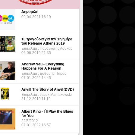
Δημοφιλή
09-04-2021 16:19
10 τραγούδια για την 1η ημέρα
του Release Athens 2019
Επιμέλεια : Παναγιώτης Λουκάς
06-06-2019 21:35
Andrew Neu - Everything
Happens For A Reason
Επιμέλεια : Ευθύμης Παράς
07-01-2022 14:45
Anvil! The Story of Anvil (DVD)
Επιμέλεια : Jacek Maniakowski
31-12-2019 11:19
Albert King - I΄ll Play the Blues
for You
22/5/2012
07-01-2022 16:57