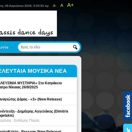
A+
A
A-
τη, 06 Αυγούστου 2026, 5:53:50 πμ
ωνία
ΕΛΕΥΤΑΙΑ ΜΟΥΣΙΚΑ ΝΕΑ
ΛΕΥΣΙΝΙΑ ΜΥΣΤΗΡΙΑ» Στο Κατράκειο
ατρο Νίκαιας 26/9/2025
ναγιώτης Δάρας - «3» (New Release)
νέντευξη - Δημήτρης Αγγελάκης (Dimitris
gelakis)
ιμέλεια : Ευθύμης Παράς
stroKristo - Passage (New Release)