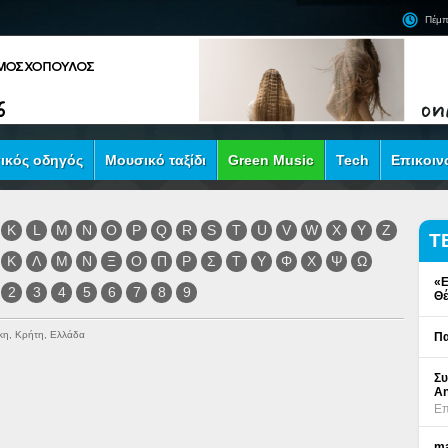
Πέμπ
ικός οδηγός
Μουσικό ταξίδι
Green Music
Tech
Επικοιν
K
L
M
N
O
P
Q
R
S
T
U
V
W
X
Y
Z
Τ
Κ
Λ
Μ
Ν
Ξ
Ο
Π
Ρ
Σ
Τ
Υ
Φ
Χ
Ψ
Ω
«Ε
2
3
4
5
6
7
8
9
Θέ
κη, Κρήτη, Ελλάδα
Πα
Συ
An
Επ
ma