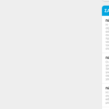
Σ
Πέ
Η 
σή
ασ
συ
πρ
να
το
στ
Πέ
Ο 
γε
Sh
γν
σα
χα
Πέ
Η 
στ
κι
μο