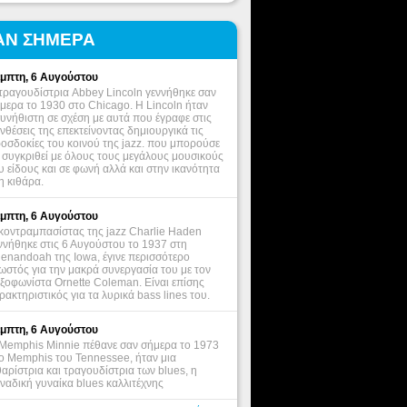
ΑΝ ΣΗΜΕΡΑ
μπτη, 6 Αυγούστου
τραγουδίστρια Abbey Lincoln γεννήθηκε σαν
μερα το 1930 στο Chicago. Η Lincoln ήταν
υνήθιστη σε σχέση με αυτά που έγραφε στις
νθέσεις της επεκτείνοντας δημιουργικά τις
οσδοκίες του κοινού της jazz. που μπορούσε
 συγκριθεί με όλους τους μεγάλους μουσικούς
υ είδους και σε φωνή αλλά και στην ικανότητα
η κιθάρα.
μπτη, 6 Αυγούστου
κοντραμπασίστας της jazz Charlie Haden
ννήθηκε στις 6 Αυγούστου το 1937 στη
enandoah της Iowa, έγινε περισσότερο
ωστός για την μακρά συνεργασία του με τον
ξοφωνίστα Ornette Coleman. Είναι επίσης
ρακτηριστικός για τα λυρικά bass lines του.
μπτη, 6 Αυγούστου
Memphis Minnie πέθανε σαν σήμερα το 1973
ο Memphis του Tennessee, ήταν μια
θαρίστρια και τραγουδίστρια των blues, η
ναδική γυναίκα blues καλλιτέχνης