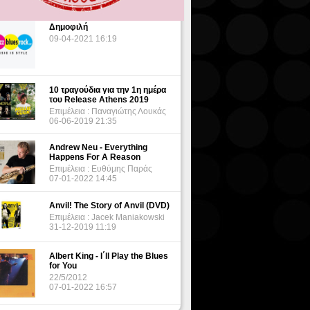
Δημοφιλή
09-04-2021 16:19
10 τραγούδια για την 1η ημέρα
του Release Athens 2019
Επιμέλεια : Παναγιώτης Λουκάς
06-06-2019 21:35
Andrew Neu - Everything
Happens For A Reason
Επιμέλεια : Ευθύμης Παράς
07-01-2022 14:45
Anvil! The Story of Anvil (DVD)
Επιμέλεια : Jacek Maniakowski
31-12-2019 11:19
Albert King - I΄ll Play the Blues
for You
22/5/2012
07-01-2022 16:57