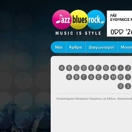
Νέα
Άρθρα
Διαγωνισμοί
Μουσ
A
B
C
D
E
F
G
H
I
J
Α
Β
Γ
Δ
Ε
Ζ
Η
Θ
Ι
0
1
Καταστήματα Μουσικών Οργάνων σε Αθήνα, Θεσσαλονί