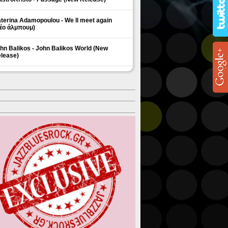
terina Adamopoulou - We ll meet again
έο άλμπουμ)
hn Balikos - John Balikos World (New
lease)
ΗΜΟΦΙΛΗ ΘΕΜΑΤΑ