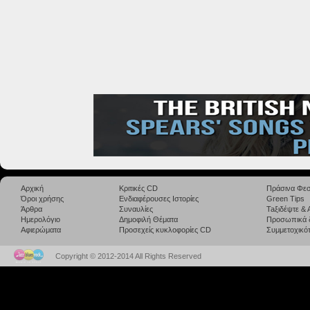
Αρχική
Κριτικές CD
Πράσινα Φεσ
Όροι χρήσης
Ενδιαφέρουσες Ιστορίες
Green Tips
Άρθρα
Συναυλίες
Taξιδέψτε &
Ημερολόγιο
Δημοφιλή Θέματα
Προσωπικά 
Αφιερώματα
Προσεχείς κυκλοφορίες CD
Συμμετοχικότ
Copyright © 2012-2014 All Rights Reserved