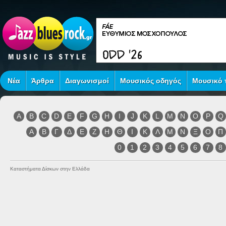
Νέα
Άρθρα
Διαγωνισμοί
Μουσικός οδηγός
Μουσικό τ
A
B
C
D
E
F
G
H
I
J
K
L
M
N
O
P
Q
Α
Β
Γ
Δ
Ε
Ζ
Η
Θ
Ι
Κ
Λ
Μ
Ν
Ξ
Ο
Π
0
1
2
3
4
5
6
7
8
Καταστήματα Δίσκων στην Ελλάδα