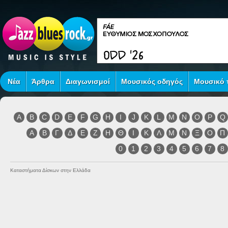
Νέα
Άρθρα
Διαγωνισμοί
Μουσικός οδηγός
Μουσικό τ
A
B
C
D
E
F
G
H
I
J
K
L
M
N
O
P
Q
Α
Β
Γ
Δ
Ε
Ζ
Η
Θ
Ι
Κ
Λ
Μ
Ν
Ξ
Ο
Π
0
1
2
3
4
5
6
7
8
Καταστήματα Δίσκων στην Ελλάδα