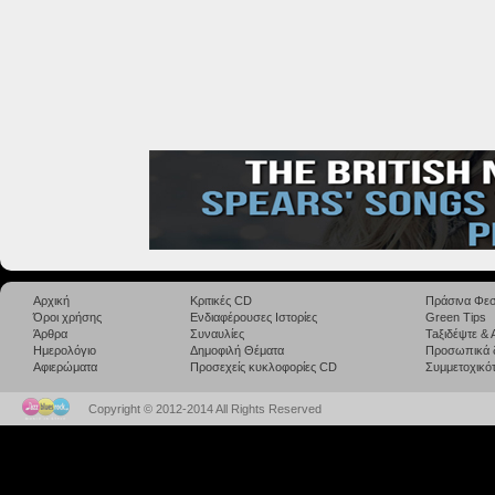
Αρχική
Κριτικές CD
Πράσινα Φεσ
Όροι χρήσης
Ενδιαφέρουσες Ιστορίες
Green Tips
Άρθρα
Συναυλίες
Taξιδέψτε &
Ημερολόγιο
Δημοφιλή Θέματα
Προσωπικά 
Αφιερώματα
Προσεχείς κυκλοφορίες CD
Συμμετοχικότ
Copyright © 2012-2014 All Rights Reserved