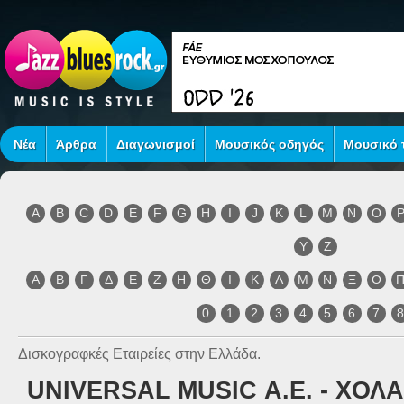
Νέα
Άρθρα
Διαγωνισμοί
Μουσικός οδηγός
Μουσικό τ
A
B
C
D
E
F
G
H
I
J
K
L
M
N
O
Y
Z
Α
Β
Γ
Δ
Ε
Ζ
Η
Θ
Ι
Κ
Λ
Μ
Ν
Ξ
Ο
0
1
2
3
4
5
6
7
Δισκογραφκές Εταιρείες στην Ελλάδα.
UNIVERSAL MUSIC Α.Ε. - ΧΟΛ