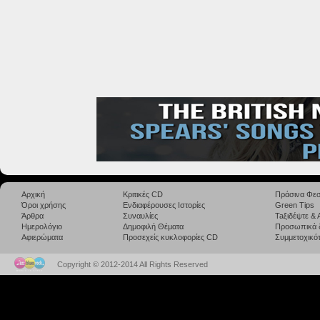
Αρχική
Κριτικές CD
Πράσινα Φεσ
Όροι χρήσης
Ενδιαφέρουσες Ιστορίες
Green Tips
Άρθρα
Συναυλίες
Taξιδέψτε &
Ημερολόγιο
Δημοφιλή Θέματα
Προσωπικά 
Αφιερώματα
Προσεχείς κυκλοφορίες CD
Συμμετοχικότ
Copyright © 2012-2014 All Rights Reserved