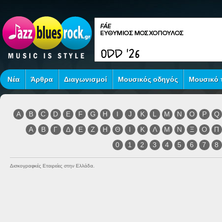
Νέα
Άρθρα
Διαγωνισμοί
Μουσικός οδηγός
Μουσικό τ
A
B
C
D
E
F
G
H
I
J
K
L
M
N
O
P
Q
Α
Β
Γ
Δ
Ε
Ζ
Η
Θ
Ι
Κ
Λ
Μ
Ν
Ξ
Ο
Π
0
1
2
3
4
5
6
7
8
Δισκογραφκές Εταιρείες στην Ελλάδα.