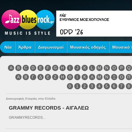
Νέα
Άρθρα
Διαγωνισμοί
Μουσικός οδηγός
Μουσικό τ
A
B
C
D
E
F
G
H
I
J
K
L
M
N
O
P
Q
Α
Β
Γ
Δ
Ε
Ζ
Η
Θ
Ι
Κ
Λ
Μ
Ν
Ξ
Ο
Π
0
1
2
3
4
5
6
7
8
Δισκογραφκές Εταιρείες στην Ελλάδα.
GRAMMY RECORDS - ΑΙΓΑΛΕΩ
GRAMMYRECORDS...