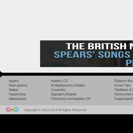
Αρχική
Κριτικές CD
Πράσινα Φεσ
Όροι χρήσης
Ενδιαφέρουσες Ιστορίες
Green Tips
Άρθρα
Συναυλίες
Taξιδέψτε &
Ημερολόγιο
Δημοφιλή Θέματα
Προσωπικά 
Αφιερώματα
Προσεχείς κυκλοφορίες CD
Συμμετοχικότ
Copyright © 2012-2014 All Rights Reserved