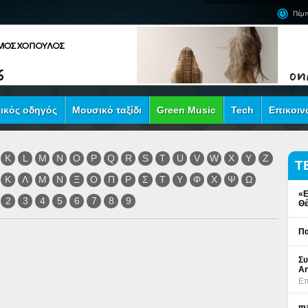
Πέμπ
ικός οδηγός
Μουσικό ταξίδι
Green Music
Tech
Επικοιν
K
L
M
N
O
P
Q
R
S
T
U
V
W
X
Y
Z
Τ
Κ
Λ
Μ
Ν
Ξ
Ο
Π
Ρ
Σ
Τ
Υ
Φ
Χ
Ψ
Ω
«Ε
2
3
4
5
6
7
8
9
Θέ
Πα
Συ
An
Επ
ma