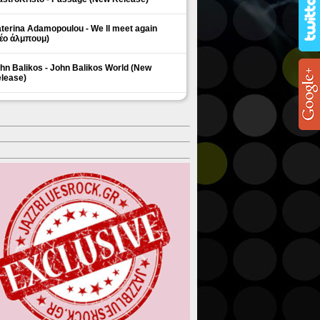
terina Adamopoulou - We ll meet again
έο άλμπουμ)
hn Balikos - John Balikos World (New
lease)
ΗΜΟΦΙΛΗ ΘΕΜΑΤΑ