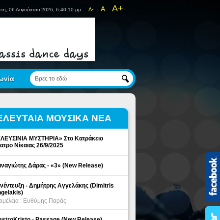
A+
A
A-
τη, 06 Αυγούστου 2026, 6:40:10 μμ
ωνία
ΕΛΕΥΤΑΙΑ ΜΟΥΣΙΚΑ ΝΕΑ
ΛΕΥΣΙΝΙΑ ΜΥΣΤΗΡΙΑ» Στο Κατράκειο
ατρο Νίκαιας 26/9/2025
ναγιώτης Δάρας - «3» (New Release)
νέντευξη - Δημήτρης Αγγελάκης (Dimitris
gelakis)
ιμέλεια : Ευθύμης Παράς
stroKristo - Passage (New Release)