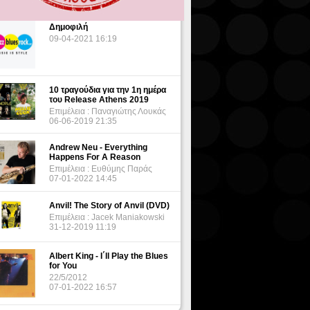
Δημοφιλή
09-04-2021 16:19
10 τραγούδια για την 1η ημέρα
του Release Athens 2019
Επιμέλεια : Παναγιώτης Λουκάς
06-06-2019 21:35
Andrew Neu - Everything
Happens For A Reason
Επιμέλεια : Ευθύμης Παράς
07-01-2022 14:45
Anvil! The Story of Anvil (DVD)
Επιμέλεια : Jacek Maniakowski
31-12-2019 11:19
Albert King - I΄ll Play the Blues
for You
22/5/2012
07-01-2022 16:57