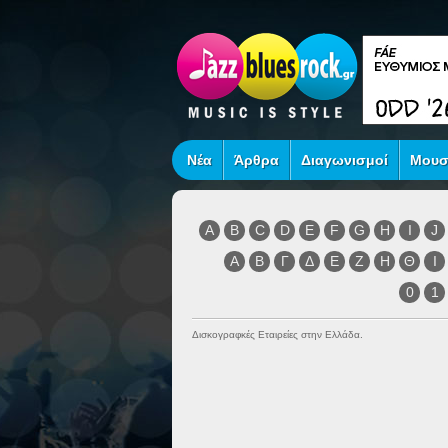
Νέα
Άρθρα
Διαγωνισμοί
Μουσ
A
B
C
D
E
F
G
H
I
J
Α
Β
Γ
Δ
Ε
Ζ
Η
Θ
Ι
0
1
Δισκογραφκές Εταιρείες στην Ελλάδα.