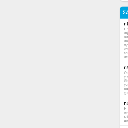
Σ
Πέ
Η 
σή
ασ
συ
πρ
να
το
στ
Πέ
Ο 
γε
Sh
γν
σα
χα
Πέ
Η 
στ
κι
μο