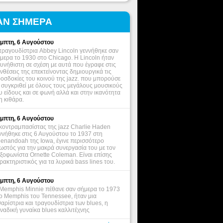
ΑΝ ΣΗΜΕΡΑ
μπτη, 6 Αυγούστου
τραγουδίστρια Abbey Lincoln γεννήθηκε σαν
μερα το 1930 στο Chicago. Η Lincoln ήταν
υνήθιστη σε σχέση με αυτά που έγραφε στις
νθέσεις της επεκτείνοντας δημιουργικά τις
οσδοκίες του κοινού της jazz. που μπορούσε
 συγκριθεί με όλους τους μεγάλους μουσικούς
υ είδους και σε φωνή αλλά και στην ικανότητα
η κιθάρα.
μπτη, 6 Αυγούστου
κοντραμπασίστας της jazz Charlie Haden
ννήθηκε στις 6 Αυγούστου το 1937 στη
enandoah της Iowa, έγινε περισσότερο
ωστός για την μακρά συνεργασία του με τον
ξοφωνίστα Ornette Coleman. Είναι επίσης
ρακτηριστικός για τα λυρικά bass lines του.
μπτη, 6 Αυγούστου
Memphis Minnie πέθανε σαν σήμερα το 1973
ο Memphis του Tennessee, ήταν μια
θαρίστρια και τραγουδίστρια των blues, η
ναδική γυναίκα blues καλλιτέχνης