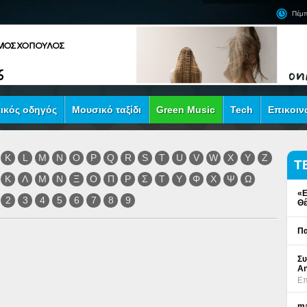
Πέμπ
ικός οδηγός
Μουσικό ταξίδι
Green Music
Tech
Επικοιν
K
L
M
N
O
P
Q
R
S
T
U
V
W
X
Y
Z
Τ
Κ
Λ
Μ
Ν
Ξ
Ο
Π
Ρ
Σ
Τ
Υ
Φ
Χ
Ψ
Ω
«Ε
2
3
4
5
6
7
8
9
Θέ
Πα
Συ
An
Επ
ma