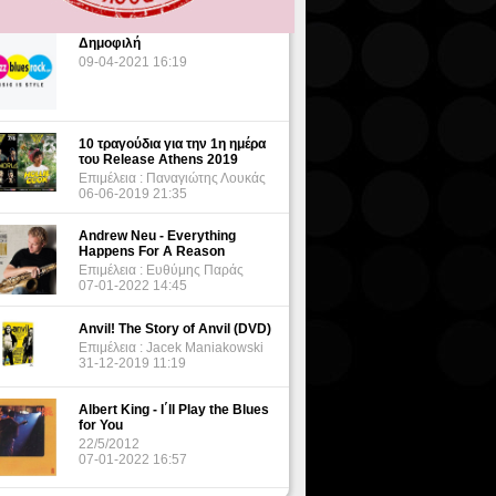
Δημοφιλή
09-04-2021 16:19
10 τραγούδια για την 1η ημέρα
του Release Athens 2019
Επιμέλεια : Παναγιώτης Λουκάς
06-06-2019 21:35
Andrew Neu - Everything
Happens For A Reason
Επιμέλεια : Ευθύμης Παράς
07-01-2022 14:45
Anvil! The Story of Anvil (DVD)
Επιμέλεια : Jacek Maniakowski
31-12-2019 11:19
Albert King - I΄ll Play the Blues
for You
22/5/2012
07-01-2022 16:57