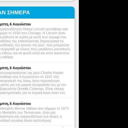
ΑΝ ΣΗΜΕΡΑ
μπτη, 6 Αυγούστου
τραγουδίστρια Abbey Lincoln γεννήθηκε σαν
μερα το 1930 στο Chicago. Η Lincoln ήταν
υνήθιστη σε σχέση με αυτά που έγραφε στις
νθέσεις της επεκτείνοντας δημιουργικά τις
οσδοκίες του κοινού της jazz. που μπορούσε
 συγκριθεί με όλους τους μεγάλους μουσικούς
υ είδους και σε φωνή αλλά και στην ικανότητα
η κιθάρα.
μπτη, 6 Αυγούστου
κοντραμπασίστας της jazz Charlie Haden
ννήθηκε στις 6 Αυγούστου το 1937 στη
enandoah της Iowa, έγινε περισσότερο
ωστός για την μακρά συνεργασία του με τον
ξοφωνίστα Ornette Coleman. Είναι επίσης
ρακτηριστικός για τα λυρικά bass lines του.
μπτη, 6 Αυγούστου
Memphis Minnie πέθανε σαν σήμερα το 1973
ο Memphis του Tennessee, ήταν μια
θαρίστρια και τραγουδίστρια των blues, η
ναδική γυναίκα blues καλλιτέχνης