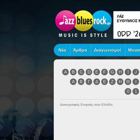
Νέα
Άρθρα
Διαγωνισμοί
Μουσ
A
B
C
D
E
F
G
H
I
J
Α
Β
Γ
Δ
Ε
Ζ
Η
Θ
Ι
0
1
Δισκογραφκές Εταιρείες στην Ελλάδα.