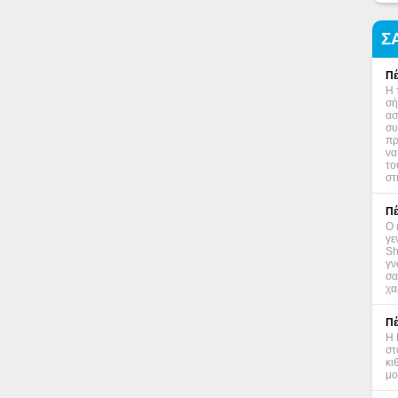
Σ
Πέ
Η 
σή
ασ
συ
πρ
να
το
στ
Πέ
Ο 
γε
Sh
γν
σα
χα
Πέ
Η 
στ
κι
μο