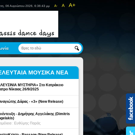
A+
A
A-
τη, 06 Αυγούστου 2026, 6:36:44 μμ
ωνία
ΕΛΕΥΤΑΙΑ ΜΟΥΣΙΚΑ ΝΕΑ
ΛΕΥΣΙΝΙΑ ΜΥΣΤΗΡΙΑ» Στο Κατράκειο
ατρο Νίκαιας 26/9/2025
ναγιώτης Δάρας - «3» (New Release)
νέντευξη - Δημήτρης Αγγελάκης (Dimitris
gelakis)
ιμέλεια : Ευθύμης Παράς
stroKristo - Passage (New Release)