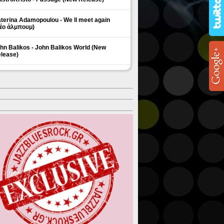
terina Adamopoulou - We ll meet again
έο άλμπουμ)
hn Balikos - John Balikos World (New
lease)
ΗΜΟΦΙΛΗ ΘΕΜΑΤΑ