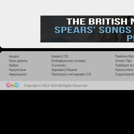
Αρχική
Κριτικές CD
Πράσινα Φεσ
Όροι χρήσης
Ενδιαφέρουσες Ιστορίες
Green Tips
Άρθρα
Συναυλίες
Taξιδέψτε &
Ημερολόγιο
Δημοφιλή Θέματα
Προσωπικά 
Αφιερώματα
Προσεχείς κυκλοφορίες CD
Συμμετοχικότ
Copyright © 2012-2014 All Rights Reserved