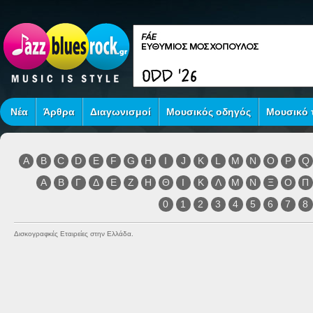
Νέα
Άρθρα
Διαγωνισμοί
Μουσικός οδηγός
Μουσικό τ
A
B
C
D
E
F
G
H
I
J
K
L
M
N
O
P
Q
Α
Β
Γ
Δ
Ε
Ζ
Η
Θ
Ι
Κ
Λ
Μ
Ν
Ξ
Ο
Π
0
1
2
3
4
5
6
7
8
Δισκογραφκές Εταιρείες στην Ελλάδα.