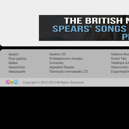
Αρχική
Κριτικές CD
Πράσινα Φεσ
Όροι χρήσης
Ενδιαφέρουσες Ιστορίες
Green Tips
Άρθρα
Συναυλίες
Taξιδέψτε &
Ημερολόγιο
Δημοφιλή Θέματα
Προσωπικά 
Αφιερώματα
Προσεχείς κυκλοφορίες CD
Συμμετοχικότ
Copyright © 2012-2014 All Rights Reserved