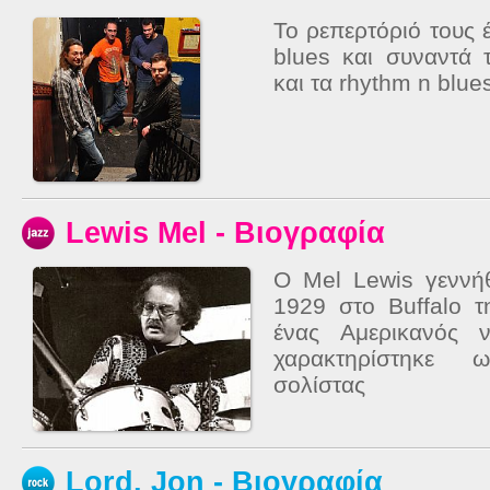
Το ρεπερτόριό τους 
blues και συναντά τ
και τα rhythm n blue
Lewis Mel - Βιογραφία
Ο Mel Lewis γεννή
1929 στο Buffalo 
ένας Αμερικανός 
χαρακτηρίστηκε ω
σολίστας
Lord, Jon - Βιογραφία