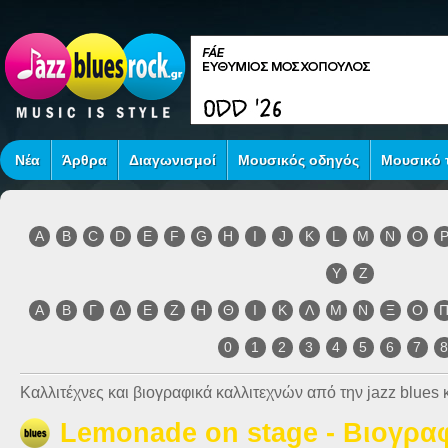
Νέα
Άρθρα
Διαγωνισμοί
Μουσικός οδηγός
Μουσικό τ
A
B
C
D
E
F
G
H
I
J
K
L
M
N
O
Y
Z
Α
Β
Γ
Δ
Ε
Ζ
Η
Θ
Ι
Κ
Λ
Μ
Ν
Ξ
Ο
0
1
2
3
4
5
6
7
Καλλιτέχνες και βιογραφικά καλλιτεχνών από την jazz blues κ
Lemonade on stage - Βιογρα