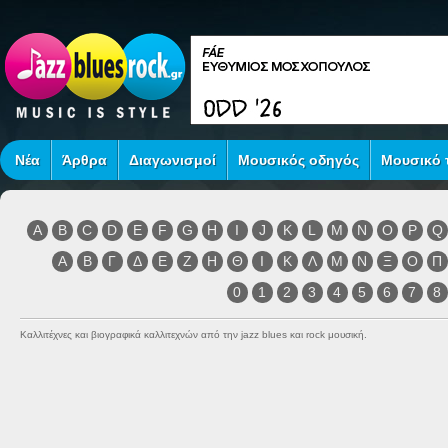
Νέα
Άρθρα
Διαγωνισμοί
Μουσικός οδηγός
Μουσικό τ
A
B
C
D
E
F
G
H
I
J
K
L
M
N
O
P
Q
Α
Β
Γ
Δ
Ε
Ζ
Η
Θ
Ι
Κ
Λ
Μ
Ν
Ξ
Ο
Π
0
1
2
3
4
5
6
7
8
Καλλιτέχνες και βιογραφικά καλλιτεχνών από την jazz blues και rock μουσική.