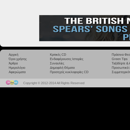
Αρχική
Κριτικές CD
Πράσινα Φεσ
Όροι χρήσης
Ενδιαφέρουσες Ιστορίες
Green Tips
Άρθρα
Συναυλίες
Taξιδέψτε &
Ημερολόγιο
Δημοφιλή Θέματα
Προσωπικά 
Αφιερώματα
Προσεχείς κυκλοφορίες CD
Συμμετοχικότ
Copyright © 2012-2014 All Rights Reserved