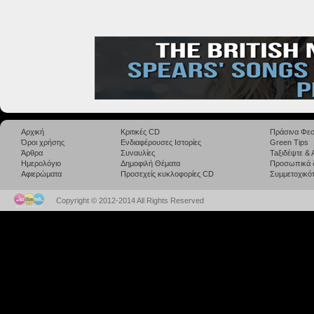
Αρχική
Κριτικές CD
Πράσινα Φεσ
Όροι χρήσης
Ενδιαφέρουσες Ιστορίες
Green Tips
Άρθρα
Συναυλίες
Taξιδέψτε &
Ημερολόγιο
Δημοφιλή Θέματα
Προσωπικά 
Αφιερώματα
Προσεχείς κυκλοφορίες CD
Συμμετοχικότ
Copyright © 2012-2014 All Rights Reserved