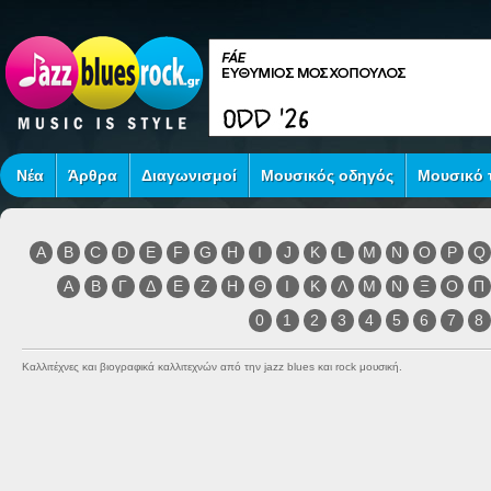
Νέα
Άρθρα
Διαγωνισμοί
Μουσικός οδηγός
Μουσικό τ
A
B
C
D
E
F
G
H
I
J
K
L
M
N
O
P
Q
Α
Β
Γ
Δ
Ε
Ζ
Η
Θ
Ι
Κ
Λ
Μ
Ν
Ξ
Ο
Π
0
1
2
3
4
5
6
7
8
Καλλιτέχνες και βιογραφικά καλλιτεχνών από την jazz blues και rock μουσική.