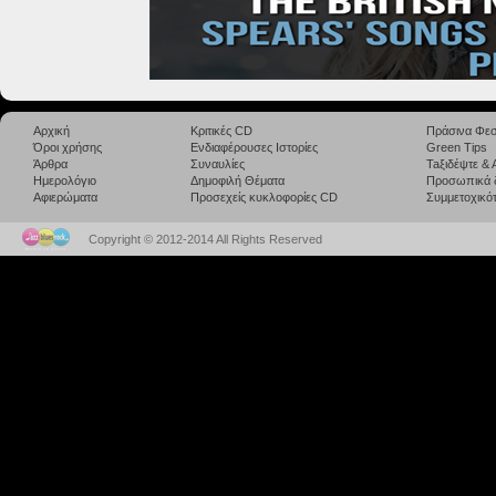
Αρχική
Κριτικές CD
Πράσινα Φεσ
Όροι χρήσης
Ενδιαφέρουσες Ιστορίες
Green Tips
Άρθρα
Συναυλίες
Taξιδέψτε &
Ημερολόγιο
Δημοφιλή Θέματα
Προσωπικά 
Αφιερώματα
Προσεχείς κυκλοφορίες CD
Συμμετοχικότ
Copyright © 2012-2014 All Rights Reserved