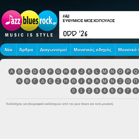
Νέα
Άρθρα
Διαγωνισμοί
Μουσικός οδηγός
Μουσικό τ
A
B
C
D
E
F
G
H
I
J
K
L
M
N
O
P
Q
Α
Β
Γ
Δ
Ε
Ζ
Η
Θ
Ι
Κ
Λ
Μ
Ν
Ξ
Ο
Π
0
1
2
3
4
5
6
7
8
Καλλιτέχνες και βιογραφικά καλλιτεχνών από την jazz blues και rock μουσική.