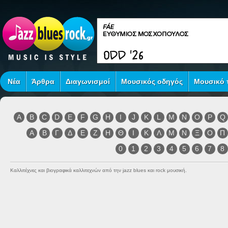
Νέα
Άρθρα
Διαγωνισμοί
Μουσικός οδηγός
Μουσικό τ
A
B
C
D
E
F
G
H
I
J
K
L
M
N
O
P
Q
Α
Β
Γ
Δ
Ε
Ζ
Η
Θ
Ι
Κ
Λ
Μ
Ν
Ξ
Ο
Π
0
1
2
3
4
5
6
7
8
Καλλιτέχνες και βιογραφικά καλλιτεχνών από την jazz blues και rock μουσική.