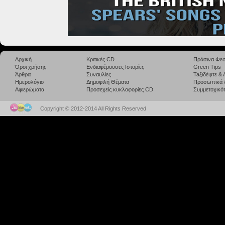
Αρχική
Κριτικές CD
Πράσινα Φεσ
Όροι χρήσης
Ενδιαφέρουσες Ιστορίες
Green Tips
Άρθρα
Συναυλίες
Taξιδέψτε &
Ημερολόγιο
Δημοφιλή Θέματα
Προσωπικά 
Αφιερώματα
Προσεχείς κυκλοφορίες CD
Συμμετοχικότ
Copyright © 2012-2014 All Rights Reserved