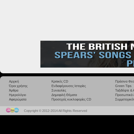
Αρχική
Κριτικές CD
Πράσινα Φεσ
Όροι χρήσης
Ενδιαφέρουσες Ιστορίες
Green Tips
Άρθρα
Συναυλίες
Taξιδέψτε &
Ημερολόγιο
Δημοφιλή Θέματα
Προσωπικά 
Αφιερώματα
Προσεχείς κυκλοφορίες CD
Συμμετοχικότ
Copyright © 2012-2014 All Rights Reserved