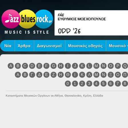
Νέα
Άρθρα
Διαγωνισμοί
Μουσικός οδηγός
Μουσικό τ
A
B
C
D
E
F
G
H
I
J
K
L
M
N
O
P
Q
Α
Β
Γ
Δ
Ε
Ζ
Η
Θ
Ι
Κ
Λ
Μ
Ν
Ξ
Ο
Π
0
1
2
3
4
5
6
7
8
Καταστήματα Μουσικών Οργάνων σε Αθήνα, Θεσσαλονίκη, Κρήτη, Ελλάδα