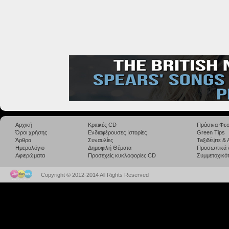
Αρχική
Κριτικές CD
Πράσινα Φεσ
Όροι χρήσης
Ενδιαφέρουσες Ιστορίες
Green Tips
Άρθρα
Συναυλίες
Taξιδέψτε &
Ημερολόγιο
Δημοφιλή Θέματα
Προσωπικά 
Αφιερώματα
Προσεχείς κυκλοφορίες CD
Συμμετοχικότ
Copyright © 2012-2014 All Rights Reserved