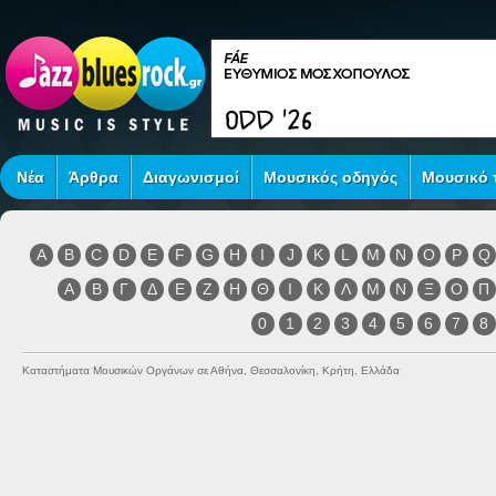
Νέα
Άρθρα
Διαγωνισμοί
Μουσικός οδηγός
Μουσικό τ
A
B
C
D
E
F
G
H
I
J
K
L
M
N
O
P
Q
Α
Β
Γ
Δ
Ε
Ζ
Η
Θ
Ι
Κ
Λ
Μ
Ν
Ξ
Ο
Π
0
1
2
3
4
5
6
7
8
Καταστήματα Μουσικών Οργάνων σε Αθήνα, Θεσσαλονίκη, Κρήτη, Ελλάδα