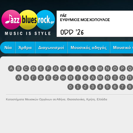
Νέα
Άρθρα
Διαγωνισμοί
Μουσικός οδηγός
Μουσικό τ
A
B
C
D
E
F
G
H
I
J
K
L
M
N
O
P
Q
Α
Β
Γ
Δ
Ε
Ζ
Η
Θ
Ι
Κ
Λ
Μ
Ν
Ξ
Ο
Π
0
1
2
3
4
5
6
7
8
Καταστήματα Μουσικών Οργάνων σε Αθήνα, Θεσσαλονίκη, Κρήτη, Ελλάδα