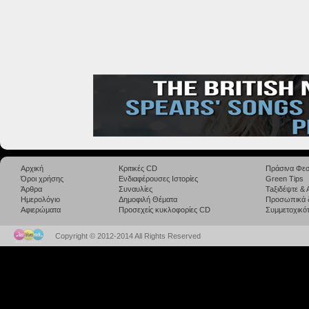
Αρχική
Κριτικές CD
Πράσινα Φεσ
Όροι χρήσης
Ενδιαφέρουσες Ιστορίες
Green Tips
Άρθρα
Συναυλίες
Taξιδέψτε &
Ημερολόγιο
Δημοφιλή Θέματα
Προσωπικά 
Αφιερώματα
Προσεχείς κυκλοφορίες CD
Συμμετοχικότ
Copyright © 2012-2014 All Rights Reserved