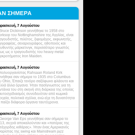
ΑΝ ΣΗΜΕΡΑ
ρασκευή, 7 Αυγούστου
Bruce Dickinson γεννήθηκε το 1958 στο
rksop του Nottinghamshire της Αγγλίας, είναι
αγουδιστής, πιλότος, ξιφομάχος, εκφωνητής,
γγραφέας, σεναριογράφος, ηθοποιός και
ευθυντής μάρκετινγκ, περισσότερο γνωστός
ως ως ο τραγουδιστής του heavy metal
γκροτήματος Iron Maiden.
ρασκευή, 7 Αυγούστου
πολυοργανίστας Rahsaan Roland Kirk
ννήθηκε σαν σήμερα το 1935 στο Columbus
υ Ohio, Έπαιζε τενόρο σαξόφωνο φλάουτο και
λλά άλλα όργανα. Ήταν πασίγνωστος για τη
ντάνια του στη σκηνή στη διάρκεια της οποίας
αυτοσχεδιασμός συνοδευόταν από κωμικά
οιχεία, πολιτικά σχόλια, ενώ είχε τη δυνατότητα
 παίζει διάφορα όργανα ταυτόχρονα.
ρασκευή, 7 Αυγούστου
George Van Eps γεννήθηκε σαν σήμερα το
13, συχνά αποκαλούνταν και «πατέρας της
τάχορδης κιθάρας». Ήταν ένας Αμερικανός
θαρίστας της swing και Mainstream jazz