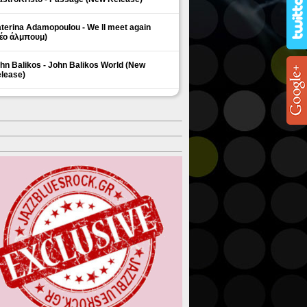
terina Adamopoulou - We ll meet again
έο άλμπουμ)
hn Balikos - John Balikos World (New
lease)
ΗΜΟΦΙΛΗ ΘΕΜΑΤΑ