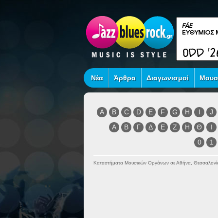
Νέα
Άρθρα
Διαγωνισμοί
Μουσ
A
B
C
D
E
F
G
H
I
J
Α
Β
Γ
Δ
Ε
Ζ
Η
Θ
Ι
0
1
Καταστήματα Μουσικών Οργάνων σε Αθήνα, Θεσσαλονί