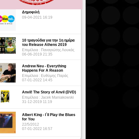
Δημοφιλή
09-04-2021 16:19
10 τραγούδια για την 1η ημέρα
του Release Athens 2019
Επιμέλεια : Παναγιώτης Λουκάς
06-06-2019 21:35
Andrew Neu - Everything
Happens For A Reason
Επιμέλεια : Ευθύμης Παράς
07-01-2022 14:45
Anvil! The Story of Anvil (DVD)
Επιμέλεια : Jacek Maniakowski
31-12-2019 11:19
Albert King - I΄ll Play the Blues
for You
22/5/2012
07-01-2022 16:57