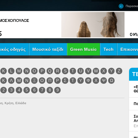
Παρασκε
ικός οδηγός
Μουσικό ταξίδι
Green Music
Tech
Επικοιν
K
L
M
N
O
P
Q
R
S
T
U
V
W
X
Y
Z
Τ
Κ
Λ
Μ
Ν
Ξ
Ο
Π
Ρ
Σ
Τ
Υ
Φ
Χ
Ψ
Ω
«Ε
2
3
4
5
6
7
8
9
Θέ
κη, Κρήτη, Ελλάδα
Πα
Συ
An
Επ
ma