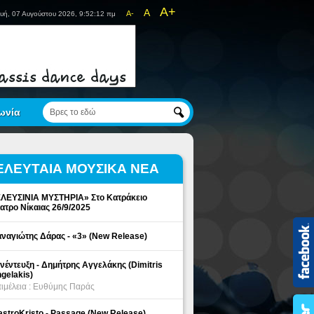
A+
A
A-
υή, 07 Αυγούστου 2026, 9:52:12 πμ
ωνία
ΕΛΕΥΤΑΙΑ ΜΟΥΣΙΚΑ ΝΕΑ
ΛΕΥΣΙΝΙΑ ΜΥΣΤΗΡΙΑ» Στο Κατράκειο
ατρο Νίκαιας 26/9/2025
ναγιώτης Δάρας - «3» (New Release)
νέντευξη - Δημήτρης Αγγελάκης (Dimitris
gelakis)
ιμέλεια : Ευθύμης Παράς
stroKristo - Passage (New Release)