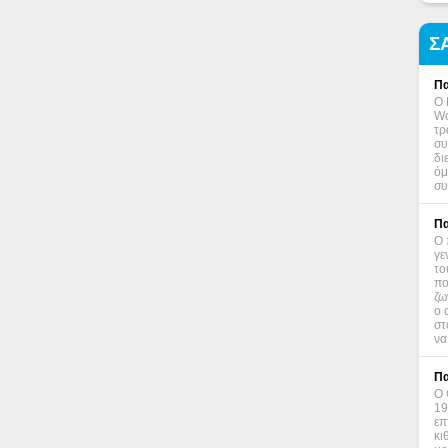
Σ
Πα
Ο 
Wo
τρ
συ
δι
όμ
συ
Πα
Ο 
γε
το
πο
ζω
ο 
στ
να
Πα
Ο 
19
επ
κι