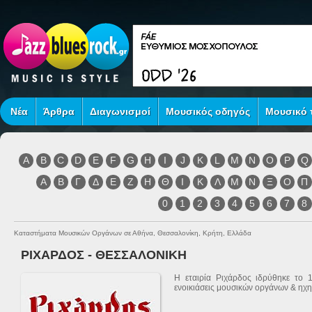
Νέα
Άρθρα
Διαγωνισμοί
Μουσικός οδηγός
Μουσικό τ
A
B
C
D
E
F
G
H
I
J
K
L
M
N
O
P
Q
Α
Β
Γ
Δ
Ε
Ζ
Η
Θ
Ι
Κ
Λ
Μ
Ν
Ξ
Ο
Π
0
1
2
3
4
5
6
7
8
Καταστήματα Μουσικών Οργάνων σε Αθήνα, Θεσσαλονίκη, Κρήτη, Ελλάδα
ΡΙΧΑΡΔΟΣ - ΘΕΣΣΑΛΟΝΙΚΗ
Η εταιρία Ριχάρδος ιδρύθηκε το 
ενοικιάσεις μουσικών οργάνων & ηχ