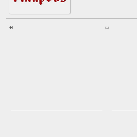
|
1
|