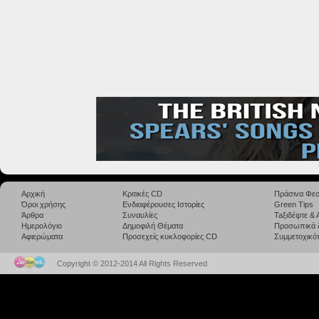
Αρχική
Κριτικές CD
Πράσινα Φεσ
Όροι χρήσης
Ενδιαφέρουσες Ιστορίες
Green Tips
Άρθρα
Συναυλίες
Taξιδέψτε &
Ημερολόγιο
Δημοφιλή Θέματα
Προσωπικά 
Αφιερώματα
Προσεχείς κυκλοφορίες CD
Συμμετοχικότ
Copyright © 2012-2014 All Rights Reserved