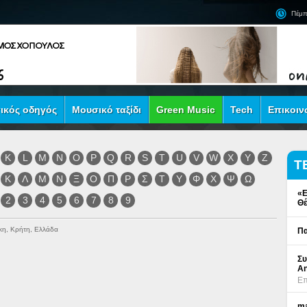
Πέμπ
ικός οδηγός
Μουσικό ταξίδι
Green Music
Tech
Επικοιν
K
L
M
N
O
P
Q
R
S
T
U
V
W
X
Y
Z
Τ
Κ
Λ
Μ
Ν
Ξ
Ο
Π
Ρ
Σ
Τ
Υ
Φ
Χ
Ψ
Ω
«Ε
2
3
4
5
6
7
8
9
Θέ
κη, Κρήτη, Ελλάδα
Πα
Συ
An
Επ
ma