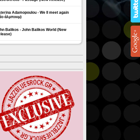
terina Adamopoulou - We ll meet again
έο άλμπουμ)
hn Balikos - John Balikos World (New
lease)
ΗΜΟΦΙΛΗ ΘΕΜΑΤΑ