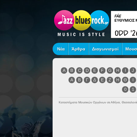
Νέα
Άρθρα
Διαγωνισμοί
Μουσ
A
B
C
D
E
F
G
H
I
J
Α
Β
Γ
Δ
Ε
Ζ
Η
Θ
Ι
0
1
Καταστήματα Μουσικών Οργάνων σε Αθήνα, Θεσσαλονί