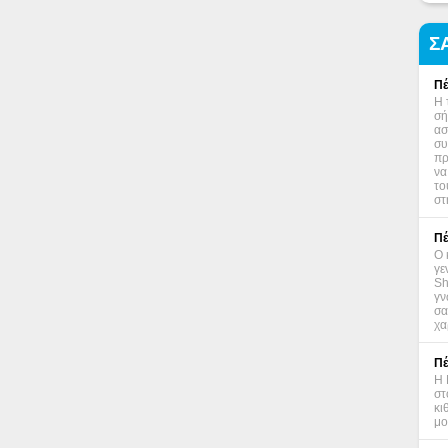
Σ
Πέ
Η 
σή
ασ
συ
πρ
να
το
στ
Πέ
Ο 
γε
Sh
γν
σα
χα
Πέ
Η 
στ
κι
μο