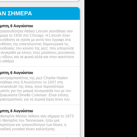
ΑΝ ΣΗΜΕΡΑ
μπτη, 6 Αυγούστου
τραγουδίστρια Abbey Lincoln γεννήθηκε σαν
μερα το 1930 στο Chicago. Η Lincoln ήταν
υνήθιστη σε σχέση με αυτά που έγραφε στις
νθέσεις της επεκτείνοντας δημιουργικά τις
οσδοκίες του κοινού της jazz. που μπορούσε
 συγκριθεί με όλους τους μεγάλους μουσικούς
υ είδους και σε φωνή αλλά και στην ικανότητα
η κιθάρα.
μπτη, 6 Αυγούστου
κοντραμπασίστας της jazz Charlie Haden
ννήθηκε στις 6 Αυγούστου το 1937 στη
enandoah της Iowa, έγινε περισσότερο
ωστός για την μακρά συνεργασία του με τον
ξοφωνίστα Ornette Coleman. Είναι επίσης
ρακτηριστικός για τα λυρικά bass lines του.
μπτη, 6 Αυγούστου
Memphis Minnie πέθανε σαν σήμερα το 1973
ο Memphis του Tennessee, ήταν μια
θαρίστρια και τραγουδίστρια των blues, η
ναδική γυναίκα blues καλλιτέχνης