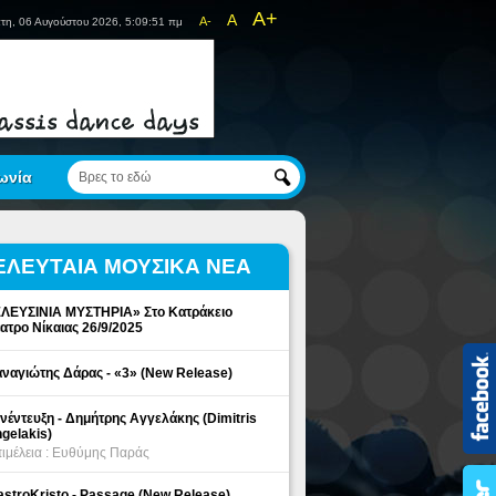
A+
A
A-
τη, 06 Αυγούστου 2026, 5:09:51 πμ
ωνία
ΕΛΕΥΤΑΙΑ ΜΟΥΣΙΚΑ ΝΕΑ
ΛΕΥΣΙΝΙΑ ΜΥΣΤΗΡΙΑ» Στο Κατράκειο
ατρο Νίκαιας 26/9/2025
ναγιώτης Δάρας - «3» (New Release)
νέντευξη - Δημήτρης Αγγελάκης (Dimitris
gelakis)
ιμέλεια : Ευθύμης Παράς
stroKristo - Passage (New Release)