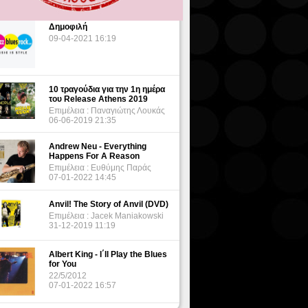
Δημοφιλή
09-04-2021 16:19
10 τραγούδια για την 1η ημέρα
του Release Athens 2019
Επιμέλεια : Παναγιώτης Λουκάς
06-06-2019 21:35
Andrew Neu - Everything
Happens For A Reason
Επιμέλεια : Ευθύμης Παράς
07-01-2022 14:45
Anvil! The Story of Anvil (DVD)
Επιμέλεια : Jacek Maniakowski
31-12-2019 11:19
Albert King - I΄ll Play the Blues
for You
22/5/2012
07-01-2022 16:57