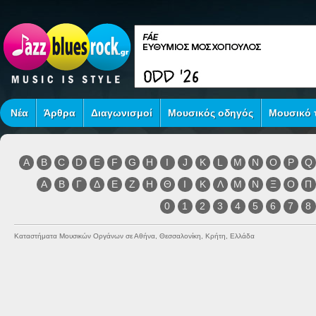
Νέα
Άρθρα
Διαγωνισμοί
Μουσικός οδηγός
Μουσικό τ
A
B
C
D
E
F
G
H
I
J
K
L
M
N
O
P
Q
Α
Β
Γ
Δ
Ε
Ζ
Η
Θ
Ι
Κ
Λ
Μ
Ν
Ξ
Ο
Π
0
1
2
3
4
5
6
7
8
Καταστήματα Μουσικών Οργάνων σε Αθήνα, Θεσσαλονίκη, Κρήτη, Ελλάδα