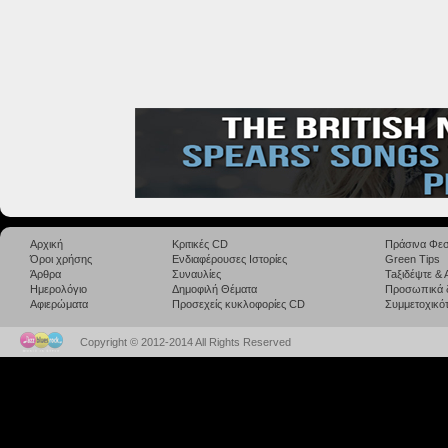
Αρχική
Κριτικές CD
Πράσινα Φεσ
Όροι χρήσης
Ενδιαφέρουσες Ιστορίες
Green Tips
Άρθρα
Συναυλίες
Taξιδέψτε &
Ημερολόγιο
Δημοφιλή Θέματα
Προσωπικά 
Αφιερώματα
Προσεχείς κυκλοφορίες CD
Συμμετοχικότ
Copyright © 2012-2014 All Rights Reserved