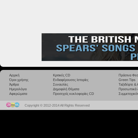
Αρχική
Κριτικές CD
Πράσινα Φεσ
Όροι χρήσης
Ενδιαφέρουσες Ιστορίες
Green Tips
Άρθρα
Συναυλίες
Taξιδέψτε &
Ημερολόγιο
Δημοφιλή Θέματα
Προσωπικά 
Αφιερώματα
Προσεχείς κυκλοφορίες CD
Συμμετοχικότ
Copyright © 2012-2014 All Rights Reserved