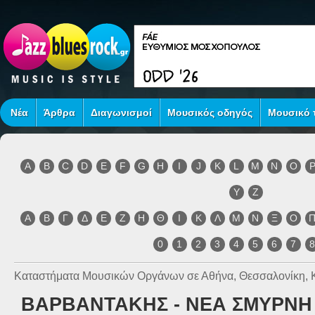
Νέα
Άρθρα
Διαγωνισμοί
Μουσικός οδηγός
Μουσικό τ
A
B
C
D
E
F
G
H
I
J
K
L
M
N
O
Y
Z
Α
Β
Γ
Δ
Ε
Ζ
Η
Θ
Ι
Κ
Λ
Μ
Ν
Ξ
Ο
0
1
2
3
4
5
6
7
Καταστήματα Μουσικών Οργάνων σε Αθήνα, Θεσσαλονίκη, 
ΒΑΡΒΑΝΤΑΚΗΣ - ΝΕΑ ΣΜΥΡΝΗ