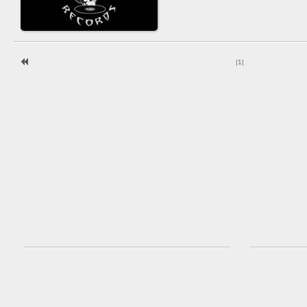
|
1
|