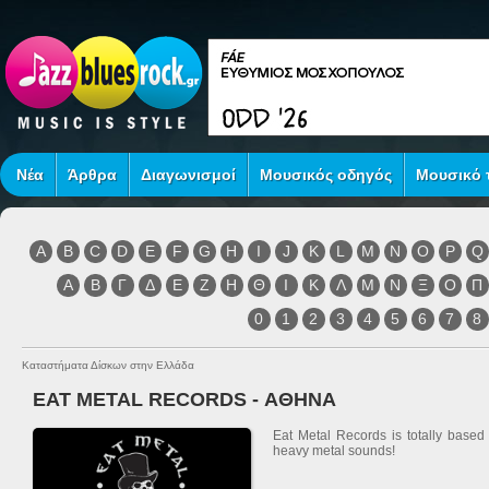
Νέα
Άρθρα
Διαγωνισμοί
Μουσικός οδηγός
Μουσικό τ
A
B
C
D
E
F
G
H
I
J
K
L
M
N
O
P
Q
Α
Β
Γ
Δ
Ε
Ζ
Η
Θ
Ι
Κ
Λ
Μ
Ν
Ξ
Ο
Π
0
1
2
3
4
5
6
7
8
Καταστήματα Δίσκων στην Ελλάδα
EAT METAL RECORDS - ΑΘΗΝΑ
Eat Metal Records is totally based
heavy metal sounds!