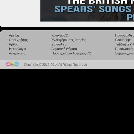
Αρχική
Κριτικές CD
Πράσινα Φεσ
Όροι χρήσης
Ενδιαφέρουσες Ιστορίες
Green Tips
Άρθρα
Συναυλίες
Taξιδέψτε &
Ημερολόγιο
Δημοφιλή Θέματα
Προσωπικά 
Αφιερώματα
Προσεχείς κυκλοφορίες CD
Συμμετοχικότ
Copyright © 2012-2014 All Rights Reserved