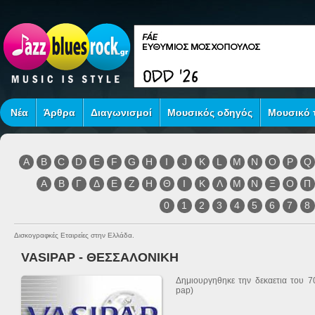
Νέα
Άρθρα
Διαγωνισμοί
Μουσικός οδηγός
Μουσικό τ
A
B
C
D
E
F
G
H
I
J
K
L
M
N
O
P
Q
Α
Β
Γ
Δ
Ε
Ζ
Η
Θ
Ι
Κ
Λ
Μ
Ν
Ξ
Ο
Π
0
1
2
3
4
5
6
7
8
Δισκογραφκές Εταιρείες στην Ελλάδα.
VASIPAP - ΘΕΣΣΑΛΟΝΙΚΗ
Δημιουργηθηκε την δεκαετια του 7
pap)