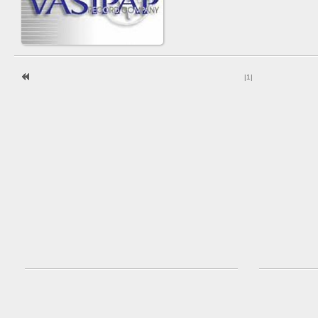
|
1
|