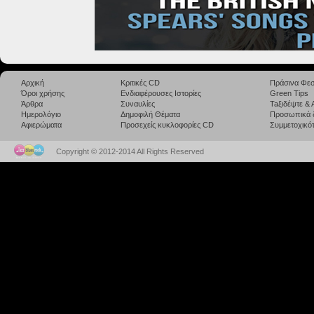
Αρχική
Κριτικές CD
Πράσινα Φεσ
Όροι χρήσης
Ενδιαφέρουσες Ιστορίες
Green Tips
Άρθρα
Συναυλίες
Taξιδέψτε &
Ημερολόγιο
Δημοφιλή Θέματα
Προσωπικά 
Αφιερώματα
Προσεχείς κυκλοφορίες CD
Συμμετοχικότ
Copyright © 2012-2014 All Rights Reserved