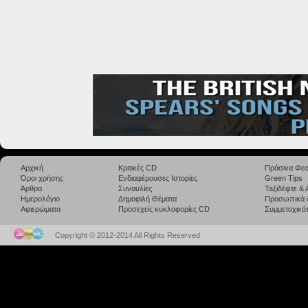
Αρχική
Κριτικές CD
Πράσινα Φεσ
Όροι χρήσης
Ενδιαφέρουσες Ιστορίες
Green Tips
Άρθρα
Συναυλίες
Taξιδέψτε &
Ημερολόγιο
Δημοφιλή Θέματα
Προσωπικά 
Αφιερώματα
Προσεχείς κυκλοφορίες CD
Συμμετοχικότ
Copyright © 2012-2014 All Rights Reserved