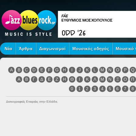
Νέα
Άρθρα
Διαγωνισμοί
Μουσικός οδηγός
Μουσικό τ
A
B
C
D
E
F
G
H
I
J
K
L
M
N
O
P
Q
Α
Β
Γ
Δ
Ε
Ζ
Η
Θ
Ι
Κ
Λ
Μ
Ν
Ξ
Ο
Π
0
1
2
3
4
5
6
7
8
Δισκογραφκές Εταιρείες στην Ελλάδα.