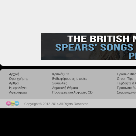
Αρχική
Κριτικές CD
Πράσινα Φεσ
Όροι χρήσης
Ενδιαφέρουσες Ιστορίες
Green Tips
Άρθρα
Συναυλίες
Taξιδέψτε &
Ημερολόγιο
Δημοφιλή Θέματα
Προσωπικά 
Αφιερώματα
Προσεχείς κυκλοφορίες CD
Συμμετοχικότ
Copyright © 2012-2014 All Rights Reserved