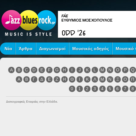
Νέα
Άρθρα
Διαγωνισμοί
Μουσικός οδηγός
Μουσικό τ
A
B
C
D
E
F
G
H
I
J
K
L
M
N
O
P
Q
Α
Β
Γ
Δ
Ε
Ζ
Η
Θ
Ι
Κ
Λ
Μ
Ν
Ξ
Ο
Π
0
1
2
3
4
5
6
7
8
Δισκογραφκές Εταιρείες στην Ελλάδα.