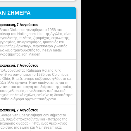
ΑΝ ΣΗΜΕΡΑ
ρασκευή, 7 Αυγούστου
Bruce Dickinson γεννήθηκε το 1958 στο
rksop του Nottinghamshire της Αγγλίας, είναι
αγουδιστής, πιλότος, ξιφομάχος, εκφωνητής,
γγραφέας, σεναριογράφος, ηθοποιός και
ευθυντής μάρκετινγκ, περισσότερο γνωστός
ως ως ο τραγουδιστής του heavy metal
γκροτήματος Iron Maiden.
ρασκευή, 7 Αυγούστου
πολυοργανίστας Rahsaan Roland Kirk
ννήθηκε σαν σήμερα το 1935 στο Columbus
υ Ohio, Έπαιζε τενόρο σαξόφωνο φλάουτο και
λλά άλλα όργανα. Ήταν πασίγνωστος για τη
ντάνια του στη σκηνή στη διάρκεια της οποίας
αυτοσχεδιασμός συνοδευόταν από κωμικά
οιχεία, πολιτικά σχόλια, ενώ είχε τη δυνατότητα
 παίζει διάφορα όργανα ταυτόχρονα.
ρασκευή, 7 Αυγούστου
George Van Eps γεννήθηκε σαν σήμερα το
13, συχνά αποκαλούνταν και «πατέρας της
τάχορδης κιθάρας». Ήταν ένας Αμερικανός
θαρίστας της swing και Mainstream jazz