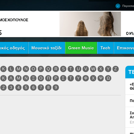
Παρασκε
ικός οδηγός
Μουσικό ταξίδι
Green Music
Tech
Επικοιν
K
L
M
N
O
P
Q
R
S
T
U
V
W
X
Y
Z
Τ
Κ
Λ
Μ
Ν
Ξ
Ο
Π
Ρ
Σ
Τ
Υ
Φ
Χ
Ψ
Ω
«Ε
2
3
4
5
6
7
8
9
Θέ
Πα
Συ
An
Επ
ma