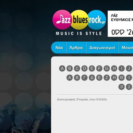
Νέα
Άρθρα
Διαγωνισμοί
Μουσ
A
B
C
D
E
F
G
H
I
J
Α
Β
Γ
Δ
Ε
Ζ
Η
Θ
Ι
0
1
Δισκογραφκές Εταιρείες στην Ελλάδα.