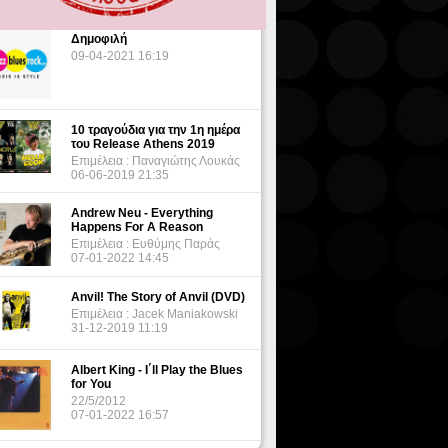
Δημοφιλή
09-04-2021 16:19
10 τραγούδια για την 1η ημέρα
του Release Athens 2019
Επιμέλεια : Παναγιώτης Λουκάς
06-06-2019 21:35
Andrew Neu - Everything
Happens For A Reason
Επιμέλεια : Ευθύμης Παράς
07-01-2022 14:45
Anvil! The Story of Anvil (DVD)
Επιμέλεια : Jacek Maniakowski
31-12-2019 11:19
Albert King - I΄ll Play the Blues
for You
22/5/2012
07-01-2022 16:57