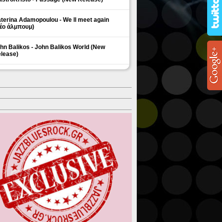
terina Adamopoulou - We ll meet again
έο άλμπουμ)
hn Balikos - John Balikos World (New
lease)
ΗΜΟΦΙΛΗ ΘΕΜΑΤΑ