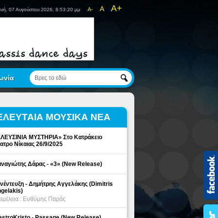
A+
A
A-
υή, 07 Αυγούστου 2026, 8:53:20 μμ
ωνία
ΕΛΕΥΤΑΙΑ ΜΟΥΣΙΚΑ ΝΕΑ
ΛΕΥΣΙΝΙΑ ΜΥΣΤΗΡΙΑ» Στο Κατράκειο
ατρο Νίκαιας 26/9/2025
ναγιώτης Δάρας - «3» (New Release)
νέντευξη - Δημήτρης Αγγελάκης (Dimitris
gelakis)
ιμέλεια : Ευθύμης Παράς
stroKristo - Passage (New Release)