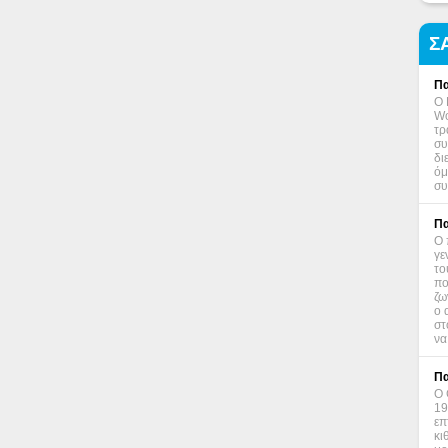
Σ
Πα
Ο 
Wo
τρ
συ
δι
όμ
συ
Πα
Ο 
γε
το
πο
ζω
ο 
στ
να
Πα
Ο 
19
επ
κι